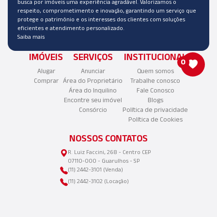
busca por imóveis uma experiência agradável. Valorizamos o
respeito, comprometimento e inovação, garantindo um serviço que
protege o patrimônio e os interesses dos clientes com soluções
eficientes e atendimento personalizado.
Saiba mais
IMÓVEIS
SERVIÇOS
INSTITUCIONAL
0
Alugar
Anunciar
Quem somos
Comprar
Área do Proprietário
Trabalhe conosco
Área do Inquilino
Fale Conosco
Encontre seu imóvel
Blogs
Consórcio
Política de privacidade
Política de Cookies
NOSSOS CONTATOS
R. Luiz Faccini, 268 - Centro CEP
07110-000 - Guarulhos - SP
(11) 2442-3101 (Venda)
(11) 2442-3102 (Locação)