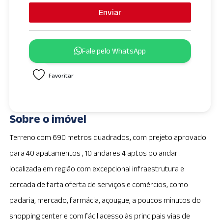
i
Enviar
t
e
d
Fale pelo WhatsApp
S
t
Favoritar
a
t
e
s
Sobre o imóvel
+
1
Terreno com 690 metros quadrados, com prejeto aprovado
para 40 apatamentos , 10 andares 4 aptos po andar .
localizada em região com excepcional infraestrutura e
cercada de farta oferta de serviços e comércios, como
padaria, mercado, farmácia, açougue, a poucos minutos do
shopping center e com fácil acesso às principais vias de