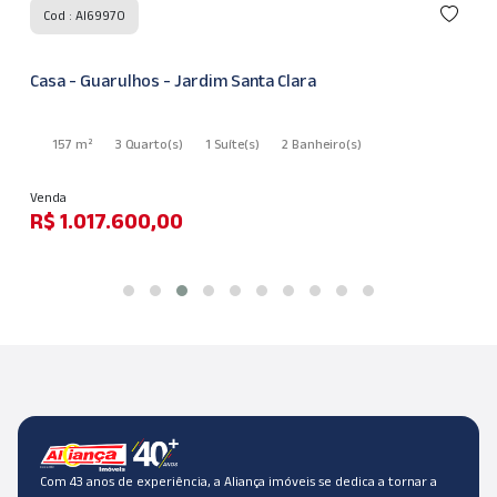
Cod : AI69970
Casa - Guarulhos - Jardim Santa Clara
157 m²
3 Quarto
(s)
1 Suíte
(s)
2 Banheiro
(s)
Venda
R$ 1.017.600,00
Com 43 anos de experiência, a Aliança imóveis se dedica a tornar a