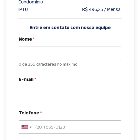
Condomínio
-
IPTU
R$ 496,25 / Mensal
Entre em contato com nossa equipe
Nome
*
0 de 255 caracteres no máximo.
E-mail
*
Telefone
*
U
n