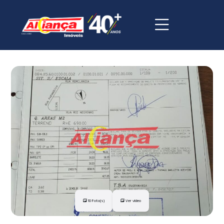
10 Foto(s)
Ver vídeo