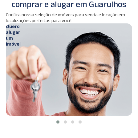
comprar e alugar em Guarulhos
Ver
Confira nossa seleção de imóveis para venda e locação em
s
imóveis
localizações perfeitas para você.
Quero
Q
alugar
c
um
imóvel
i