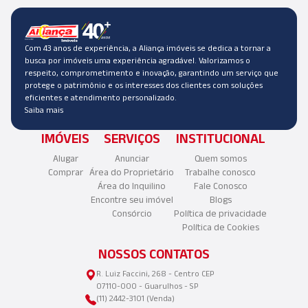
Com 43 anos de experiência, a Aliança imóveis se dedica a tornar a
busca por imóveis uma experiência agradável. Valorizamos o
respeito, comprometimento e inovação, garantindo um serviço que
protege o patrimônio e os interesses dos clientes com soluções
eficientes e atendimento personalizado.
Saiba mais
IMÓVEIS
SERVIÇOS
INSTITUCIONAL
Alugar
Anunciar
Quem somos
Comprar
Área do Proprietário
Trabalhe conosco
Área do Inquilino
Fale Conosco
Encontre seu imóvel
Blogs
Consórcio
Política de privacidade
Política de Cookies
NOSSOS CONTATOS
R. Luiz Faccini, 268 - Centro CEP
07110-000 - Guarulhos - SP
(11) 2442-3101 (Venda)