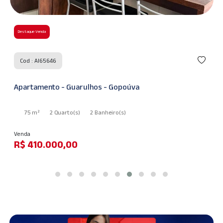
Destaque Venda
Cod : AI60248
Casa - Guarulhos - Jardim Adriana
125 m²
3 Quarto
(s)
1 Suíte
(s)
2 Banheiro
(s)
Venda
R$ 550.000,00