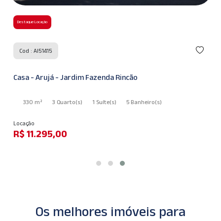
Destaque Locação
Cod : AI51415
Casa - Arujá - Jardim Fazenda Rincão
330 m²
3 Quarto
(s)
1 Suíte
(s)
5 Banheiro
(s)
Locação
R$ 11.295,00
Os melhores imóveis para