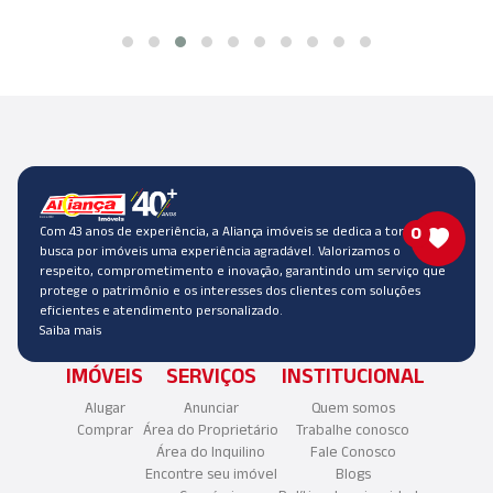
Com 43 anos de experiência, a Aliança imóveis se dedica a tornar a
0
busca por imóveis uma experiência agradável. Valorizamos o
respeito, comprometimento e inovação, garantindo um serviço que
protege o patrimônio e os interesses dos clientes com soluções
eficientes e atendimento personalizado.
Saiba mais
IMÓVEIS
SERVIÇOS
INSTITUCIONAL
Alugar
Anunciar
Quem somos
Comprar
Área do Proprietário
Trabalhe conosco
Área do Inquilino
Fale Conosco
Encontre seu imóvel
Blogs