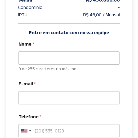
Condomínio
-
IPTU
R$ 46,00 / Mensal
Entre em contato com nossa equipe
Nome
*
0 de 255 caracteres no máximo.
E-mail
*
Telefone
*
U