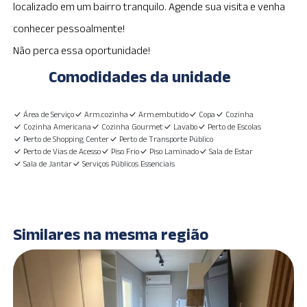
localizado em um bairro tranquilo. Agende sua visita e venha
conhecer pessoalmente!
Não perca essa oportunidade!
Comodidades da unidade
Área de Serviço
Arm.cozinha
Arm.embutido
Copa
Cozinha
Cozinha Americana
Cozinha Gourmet
Lavabo
Perto de Escolas
Perto de Shopping Center
Perto de Transporte Público
Perto de Vias de Acesso
Piso Frio
Piso Laminado
Sala de Estar
Sala de Jantar
Serviços Públicos Essenciais
Similares na mesma região