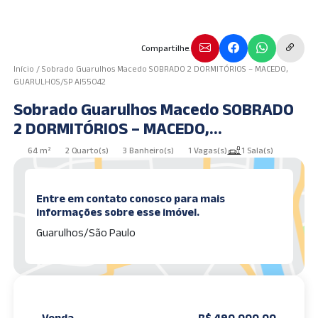
Compartilhe.
Início
/
Sobrado Guarulhos Macedo SOBRADO 2 DORMITÓRIOS – MACEDO,
GUARULHOS/SP AI55042
Sobrado Guarulhos Macedo SOBRADO
2 DORMITÓRIOS – MACEDO,
GUARULHOS/SP AI55042
64 m²
2 Quarto(s)
3 Banheiro(s)
1 Vagas(s)
1 Sala(s)
Entre em contato conosco para mais
informações sobre esse imóvel.
Guarulhos/São Paulo
Venda
R$ 490.000,00