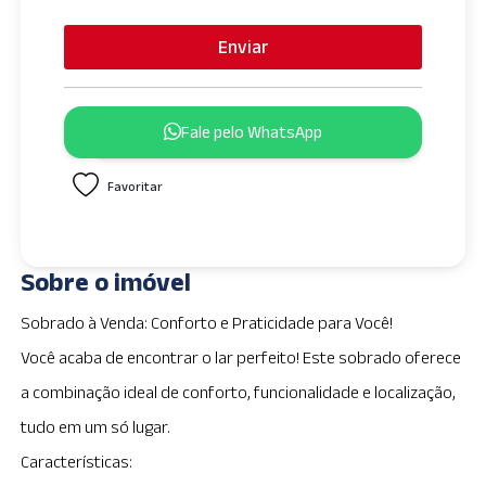
n
i
Enviar
t
e
d
Fale pelo WhatsApp
S
t
Favoritar
a
t
e
s
Sobre o imóvel
+
1
Sobrado à Venda: Conforto e Praticidade para Você!
Você acaba de encontrar o lar perfeito! Este sobrado oferece
a combinação ideal de conforto, funcionalidade e localização,
tudo em um só lugar.
Características: