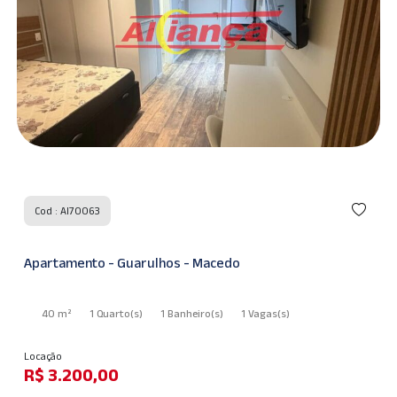
Cod : AI70063
Apartamento - Guarulhos - Macedo
40 m²
1 Quarto
(s)
1 Banheiro
(s)
1 Vagas
(s)
Locação
R$ 3.200,00