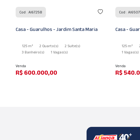
Cod : AI67258
Cod : AI650
Casa - Guarulhos - Jardim Santa Maria
Casa - Guar
125 m²
2 Quarto
(s)
2 Suíte
(s)
125 m²
3 Banheiro
(s)
1 Vagas
(s)
1 Vagas
(s)
Venda
Venda
R$ 600.000,00
R$ 540.