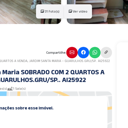
31 Foto(s)
Ver vídeo
Compartilhe.
 QUARTOS A VENDA, JARDIM SANTA MARIA – GUARULHOS.GRU/SP.. AI25922
a Maria SOBRADO COM 2 QUARTOS A
GUARULHOS.GRU/SP.. AI25922
as(s)
1 Sala(s)
mações sobre esse imóvel.