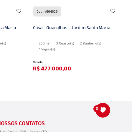
Cod : AI64625
ta Maria
Casa - Guarulhos - Jardim Santa Maria
Ca
ro
(s)
230 m²
3 Quarto
(s)
2 Banheiro
(s)
1 Vagas
(s)
Venda
Ve
R$ 477.000,00
R
0
NOSSOS CONTATOS
 Luiz Faccini, 268 - Centro CEP