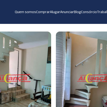
Quem somos
Comprar
Alugar
Anunciar
Blog
Consórcio
Traba