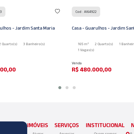
73
Cod : AI64922
ulhos - Jardim Santa Maria
Casa - Guarulhos - Jardim San
2 Quarto
(s)
3 Banheiro
(s)
165 m²
2 Quarto
(s)
1 Banhei
1 Vagas
(s)
Venda
000,00
R$ 480.000,00
IMÓVEIS
SERVIÇOS
INSTITUCIONAL
Alugar
Anunciar
Quem somos
R.