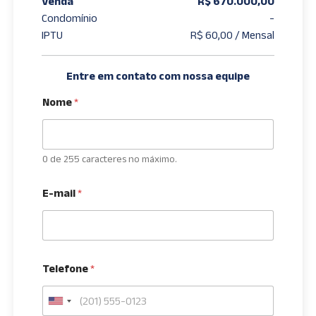
Venda
R$ 670.000,00
Condomínio
-
IPTU
R$ 60,00 / Mensal
Entre em contato com nossa equipe
Nome
*
0 de 255 caracteres no máximo.
E-mail
*
Telefone
*
U