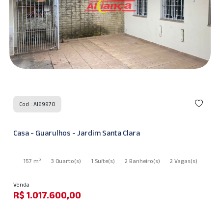
Cod : AI69970
Casa - Guarulhos - Jardim Santa Clara
157 m²
3 Quarto
(s)
1 Suíte
(s)
2 Banheiro
(s)
2 Vagas
(s)
Venda
R$ 1.017.600,00