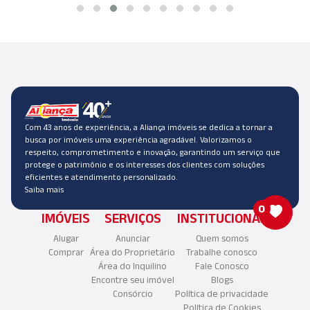
Com 43 anos de experiência, a Aliança imóveis se dedica a tornar a
busca por imóveis uma experiência agradável. Valorizamos o
respeito, comprometimento e inovação, garantindo um serviço que
protege o patrimônio e os interesses dos clientes com soluções
eficientes e atendimento personalizado.
Saiba mais
0
IMÓVEIS
SERVIÇOS
INSTITUCIONAL
Alugar
Anunciar
Quem somos
Comprar
Área do Proprietário
Trabalhe conosco
Área do Inquilino
Fale Conosco
Encontre seu imóvel
Blogs
Consórcio
Política de privacidade
Política de Cookies