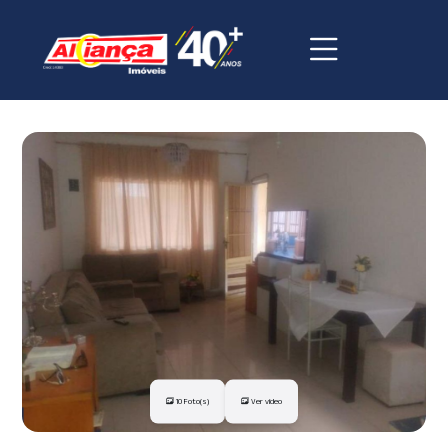
10 Foto(s)
Ver vídeo