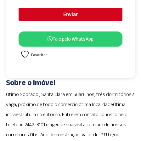
n
i
Enviar
t
e
d
Fale pelo WhatsApp
S
t
Favoritar
a
t
e
s
Sobre o imóvel
+
1
Ótimo Sobrado , Santa Clara em Guarulhos, três dormitórios2
vaga, próximo de todo o comercio,ótima localidadeÓtima
infraestrutura no entorno. Entre em contato conosco pelo
telefone 2442-3101 e agende sua visita com um de nossos
corretores.Obs: Ano de construção, Valor de IPTU e/ou