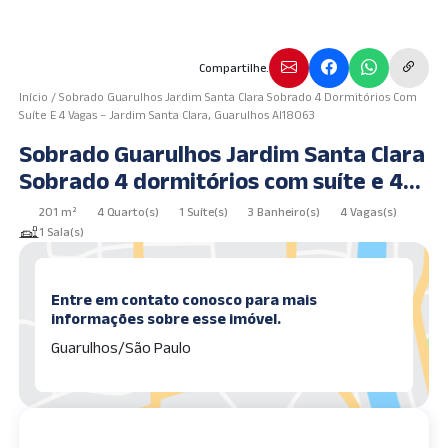
Compartilhe.
Início
/
Sobrado Guarulhos Jardim Santa Clara Sobrado 4 Dormitórios Com
Suíte E 4 Vagas – Jardim Santa Clara, Guarulhos AI18063
Sobrado Guarulhos Jardim Santa Clara
Sobrado 4 dormitórios com suíte e 4
vagas – Jardim Santa Clara, Guarulhos
201 m²
4 Quarto(s)
1 Suíte(s)
3 Banheiro(s)
4 Vagas(s)
AI18063
1 Sala(s)
Entre em contato conosco para mais
informações sobre esse imóvel.
Guarulhos/São Paulo