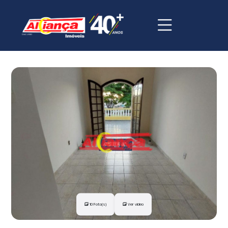
10 Foto(s)
Ver vídeo