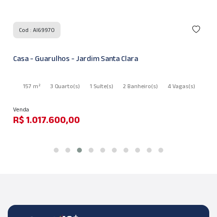
Cod : AI69970
Casa - Guarulhos - Jardim Santa Clara
157 m²
3 Quarto
(s)
1 Suíte
(s)
2 Banheiro
(s)
4 Vagas
(s)
Venda
R$ 1.017.600,00