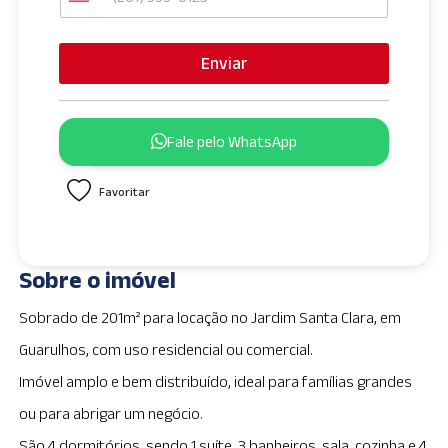
U
n
i
Enviar
t
e
d
Fale pelo WhatsApp
S
t
Favoritar
a
t
e
s
Sobre o imóvel
+
1
Sobrado de 201m² para locação no Jardim Santa Clara, em
Guarulhos, com uso residencial ou comercial.
Imóvel amplo e bem distribuído, ideal para famílias grandes
ou para abrigar um negócio.
São 4 dormitórios, sendo 1 suíte, 3 banheiros, sala, cozinha e 4