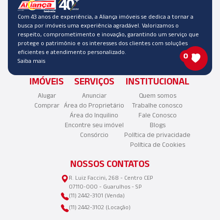
Com 43 anos de experiência, a Aliança imóveis se dedica a tornar a
busca por imóveis uma experiência agradável. Valorizamos o
respeito, comprometimento e inovação, garantindo um serviço que
protege o patrimônio e os interesses dos clientes com soluções
eficientes e atendimento personalizado.
0
Saiba mais
IMÓVEIS
SERVIÇOS
INSTITUCIONAL
Alugar
Anunciar
Quem somos
Comprar
Área do Proprietário
Trabalhe conosco
Área do Inquilino
Fale Conosco
Encontre seu imóvel
Blogs
Consórcio
Política de privacidade
Política de Cookies
NOSSOS CONTATOS
R. Luiz Faccini, 268 - Centro CEP
07110-000 - Guarulhos - SP
(11) 2442-3101 (Venda)
(11) 2442-3102 (Locação)