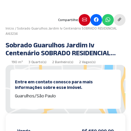
Compartilhe.
Início
/
Sobrado Guarulhos Jardim Iv Centenário SOBRADO RESIDENCIAL
AI63234
Sobrado Guarulhos Jardim Iv
Centenário SOBRADO RESIDENCIAL
AI63234
190 m²
3 Quarto(s)
2 Banheiro(s)
2 Vagas(s)
Entre em contato conosco para mais
informações sobre esse imóvel.
Guarulhos/São Paulo
Venda
R$ 650.000,00