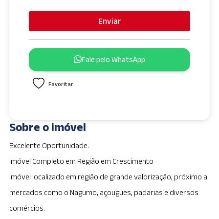
n
i
Enviar
t
e
d
Fale pelo WhatsApp
S
t
Favoritar
a
t
e
s
Sobre o imóvel
+
1
Excelente Oportunidade.
Imóvel Completo em Região em Crescimento
Imóvel localizado em região de grande valorização, próximo a
mercados como o Nagumo, açougues, padarias e diversos
comércios.