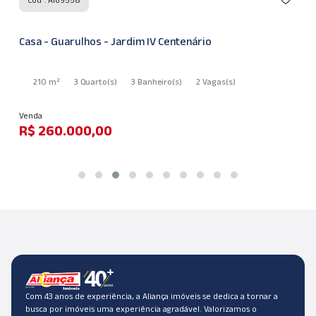
Casa - Guarulhos - Jardim IV Centenário
210 m²
3 Quarto
(s)
3 Banheiro
(s)
2 Vagas
(s)
Venda
R$ 260.000,00
Com 43 anos de experiência, a Aliança imóveis se dedica a tornar a
busca por imóveis uma experiência agradável. Valorizamos o