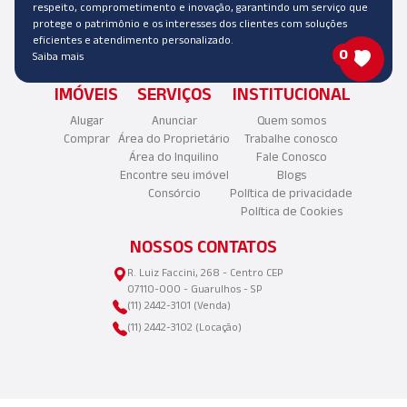
respeito, comprometimento e inovação, garantindo um serviço que
protege o patrimônio e os interesses dos clientes com soluções
eficientes e atendimento personalizado.
0
Saiba mais
IMÓVEIS
SERVIÇOS
INSTITUCIONAL
Alugar
Anunciar
Quem somos
Comprar
Área do Proprietário
Trabalhe conosco
Área do Inquilino
Fale Conosco
Encontre seu imóvel
Blogs
Consórcio
Política de privacidade
Política de Cookies
NOSSOS CONTATOS
R. Luiz Faccini, 268 - Centro CEP
07110-000 - Guarulhos - SP
(11) 2442-3101 (Venda)
(11) 2442-3102 (Locação)