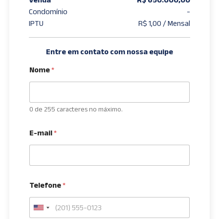
Condomínio
-
IPTU
R$ 1,00 / Mensal
Entre em contato com nossa equipe
Nome
*
0 de 255 caracteres no máximo.
E-mail
*
Telefone
*
U