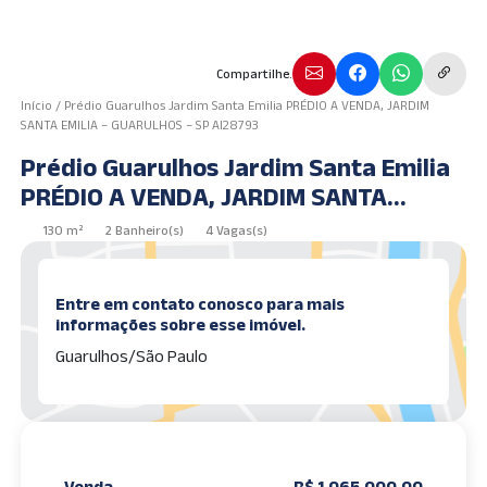
Compartilhe.
Início
/
Prédio Guarulhos Jardim Santa Emilia PRÉDIO A VENDA, JARDIM
SANTA EMILIA – GUARULHOS – SP AI28793
Prédio Guarulhos Jardim Santa Emilia
PRÉDIO A VENDA, JARDIM SANTA
EMILIA – GUARULHOS – SP AI28793
130 m²
2 Banheiro(s)
4 Vagas(s)
Entre em contato conosco para mais
informações sobre esse imóvel.
Guarulhos/São Paulo
Venda
R$ 1.065.000,00