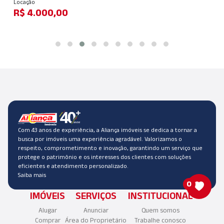
Locação
R$ 4.000,00
Com 43 anos de experiência, a Aliança imóveis se dedica a tornar a
busca por imóveis uma experiência agradável. Valorizamos o
respeito, comprometimento e inovação, garantindo um serviço que
protege o patrimônio e os interesses dos clientes com soluções
eficientes e atendimento personalizado.
Saiba mais
0
IMÓVEIS
SERVIÇOS
INSTITUCIONAL
Alugar
Anunciar
Quem somos
Comprar
Área do Proprietário
Trabalhe conosco