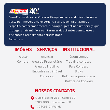
Com 43 anos de experiência, a Aliança imóveis se dedica a tornar a
busca por imóveis uma experiência agradável. Valorizamos o
respeito, comprometimento e inovação, garantindo um serviço que
protege o patrimônio e os interesses dos clientes com soluções
eficientes e atendimento personalizado.
Saiba mais
IMÓVEIS
SERVIÇOS
INSTITUCIONAL
Alugar
Anunciar
Quem somos
Comprar
Área do Proprietário
Trabalhe conosco
Área do Inquilino
Fale Conosco
Encontre seu imóvel
Blogs
Consórcio
Política de privacidade
Política de Cookies
NOSSOS CONTATOS
R. Luiz Faccini, 268 - Centro CEP
07110-000 - Guarulhos - SP
(11) 2442-3101 (Venda)