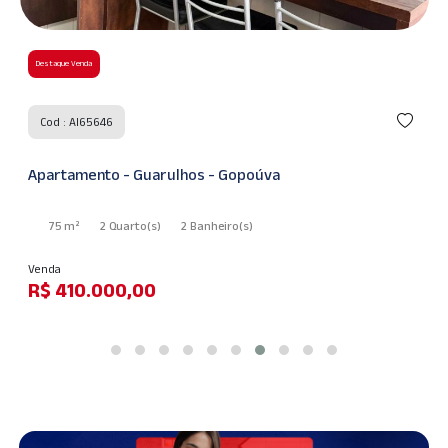
Destaque Venda
Cod : AI60248
Casa - Guarulhos - Jardim Adriana
125 m²
3 Quarto
(s)
1 Suíte
(s)
2 Banheiro
(s)
Venda
R$ 550.000,00