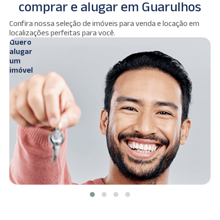
comprar e alugar em Guarulhos
Ver
Confira nossa seleção de imóveis para venda e locação em
s
imóveis
localizações perfeitas para você.
Quero
Q
alugar
c
um
imóvel
i