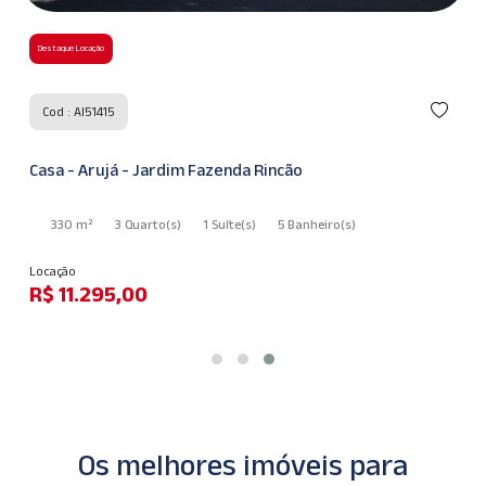
Destaque Locação
Cod : AI51415
Casa - Arujá - Jardim Fazenda Rincão
330 m²
3 Quarto
(s)
1 Suíte
(s)
5 Banheiro
(s)
Locação
R$ 11.295,00
Os melhores imóveis para