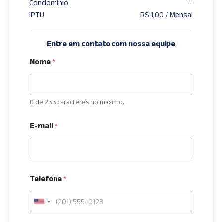
Condomínio
-
IPTU
R$ 1,00 / Mensal
Entre em contato com nossa equipe
Nome
*
0 de 255 caracteres no máximo.
E-mail
*
Telefone
*
U
n