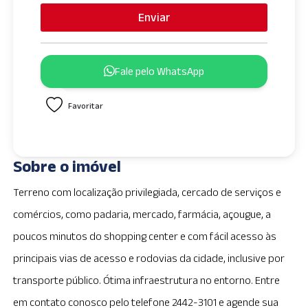
i
Enviar
t
e
d
Fale pelo WhatsApp
S
t
Favoritar
a
t
e
s
Sobre o imóvel
+
1
Terreno com localização privilegiada, cercado de serviços e
comércios, como padaria, mercado, farmácia, açougue, a
poucos minutos do shopping center e com fácil acesso às
principais vias de acesso e rodovias da cidade, inclusive por
transporte público. Ótima infraestrutura no entorno. Entre
em contato conosco pelo telefone 2442-3101 e agende sua