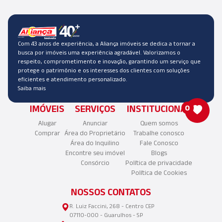
Com 43 anos de experiência, a Aliança imóveis se dedica a tornar a
busca por imóveis uma experiência agradável. Valorizamos o
respeito, comprometimento e inovação, garantindo um serviço que
protege o patrimônio e os interesses dos clientes com soluções
eficientes e atendimento personalizado.
Saiba mais
IMÓVEIS
SERVIÇOS
INSTITUCIONAL
0
Alugar
Anunciar
Quem somos
Comprar
Área do Proprietário
Trabalhe conosco
Área do Inquilino
Fale Conosco
Encontre seu imóvel
Blogs
Consórcio
Política de privacidade
Política de Cookies
NOSSOS CONTATOS
R. Luiz Faccini, 268 - Centro CEP
07110-000 - Guarulhos - SP