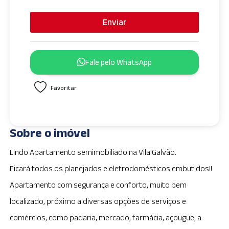
n
i
Enviar
t
e
d
Fale pelo WhatsApp
S
t
Favoritar
a
t
e
s
Sobre o imóvel
+
1
Lindo Apartamento semimobiliado na Vila Galvão.
Ficará todos os planejados e eletrodomésticos embutidos!!
Apartamento com segurança e conforto, muito bem
localizado, próximo a diversas opções de serviços e
comércios, como padaria, mercado, farmácia, açougue, a