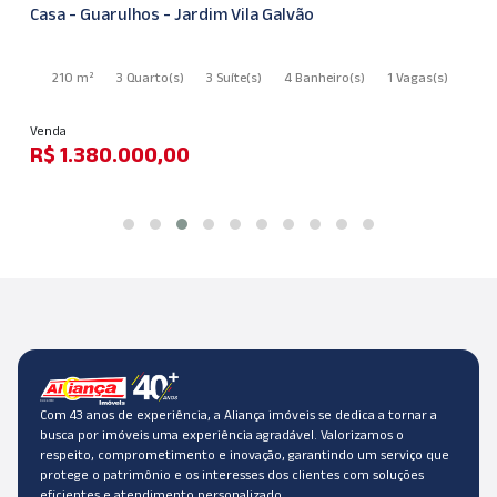
Casa - Guarulhos - Jardim Vila Galvão
210 m²
3 Quarto
(s)
3 Suíte
(s)
4 Banheiro
(s)
1 Vagas
(s)
Venda
R$ 1.380.000,00
Com 43 anos de experiência, a Aliança imóveis se dedica a tornar a
busca por imóveis uma experiência agradável. Valorizamos o
respeito, comprometimento e inovação, garantindo um serviço que
protege o patrimônio e os interesses dos clientes com soluções
eficientes e atendimento personalizado.