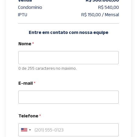
Condomínio
R$ 540,00
IPTU
R$ 150,00 / Mensal
Entre em contato com nossa equipe
Nome
*
0 de 255 caracteres no máximo.
E-mail
*
Telefone
*
U