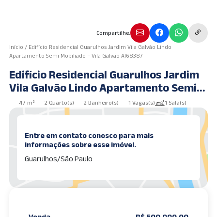
Compartilhe.
Início
/
Edifício Residencial Guarulhos Jardim Vila Galvão Lindo
Apartamento Semi Mobiliado – Vila Galvão AI68387
Edifício Residencial Guarulhos Jardim
Vila Galvão Lindo Apartamento Semi
Mobiliado – Vila Galvão AI68387
47 m²
2 Quarto(s)
2 Banheiro(s)
1 Vagas(s)
1 Sala(s)
Entre em contato conosco para mais
informações sobre esse imóvel.
Guarulhos/São Paulo
Venda
R$ 500.000,00