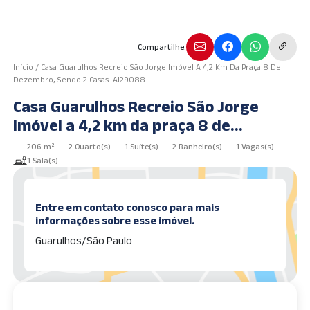
Compartilhe.
Início
/
Casa Guarulhos Recreio São Jorge Imóvel A 4,2 Km Da Praça 8 De
Dezembro, Sendo 2 Casas. AI29088
Casa Guarulhos Recreio São Jorge
Imóvel a 4,2 km da praça 8 de
dezembro, sendo 2 casas. AI29088
206 m²
2 Quarto(s)
1 Suíte(s)
2 Banheiro(s)
1 Vagas(s)
1 Sala(s)
Entre em contato conosco para mais
informações sobre esse imóvel.
Guarulhos/São Paulo