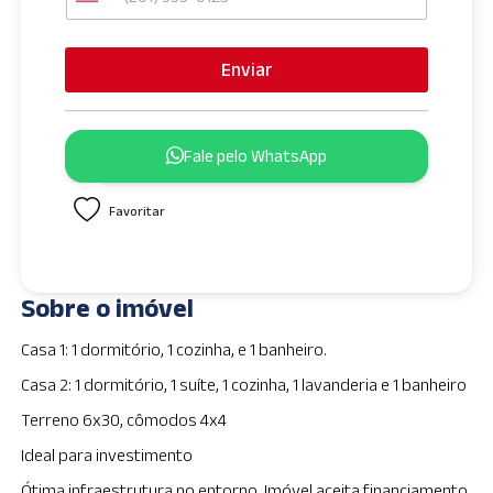
U
n
i
Enviar
t
e
d
Fale pelo WhatsApp
S
t
Favoritar
a
t
e
s
Sobre o imóvel
+
1
Casa 1: 1 dormitório, 1 cozinha, e 1 banheiro.
Casa 2: 1 dormitório, 1 suíte, 1 cozinha, 1 lavanderia e 1 banheiro
Terreno 6x30, cômodos 4x4
Ideal para investimento
Ótima infraestrutura no entorno. Imóvel aceita financiamento.