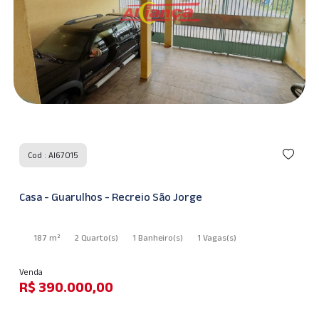
Cod : AI67015
Casa - Guarulhos - Recreio São Jorge
187 m²
2 Quarto
(s)
1 Banheiro
(s)
1 Vagas
(s)
Venda
R$ 390.000,00