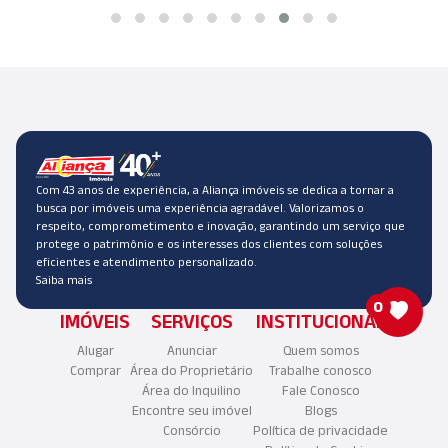
Com 43 anos de experiência, a Aliança imóveis se dedica a tornar a
busca por imóveis uma experiência agradável. Valorizamos o
respeito, comprometimento e inovação, garantindo um serviço que
protege o patrimônio e os interesses dos clientes com soluções
eficientes e atendimento personalizado.
Saiba mais
0
IMÓVEIS
SERVIÇOS
INSTITUCIONAL
Alugar
Anunciar
Quem somos
Comprar
Área do Proprietário
Trabalhe conosco
Área do Inquilino
Fale Conosco
Encontre seu imóvel
Blogs
Consórcio
Política de privacidade