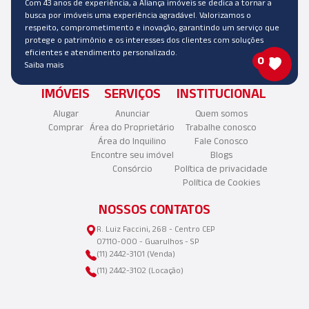
Com 43 anos de experiência, a Aliança imóveis se dedica a tornar a
busca por imóveis uma experiência agradável. Valorizamos o
respeito, comprometimento e inovação, garantindo um serviço que
protege o patrimônio e os interesses dos clientes com soluções
eficientes e atendimento personalizado.
0
Saiba mais
IMÓVEIS
SERVIÇOS
INSTITUCIONAL
Alugar
Anunciar
Quem somos
Comprar
Área do Proprietário
Trabalhe conosco
Área do Inquilino
Fale Conosco
Encontre seu imóvel
Blogs
Consórcio
Política de privacidade
Política de Cookies
NOSSOS CONTATOS
R. Luiz Faccini, 268 - Centro CEP
07110-000 - Guarulhos - SP
(11) 2442-3101 (Venda)
(11) 2442-3102 (Locação)