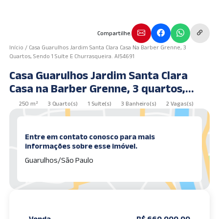
Compartilhe.
Início
/
Casa Guarulhos Jardim Santa Clara Casa Na Barber Grenne, 3
Quartos, Sendo 1 Suíte E Churrasqueira. AI54691
Casa Guarulhos Jardim Santa Clara
Casa na Barber Grenne, 3 quartos,
sendo 1 suíte e churrasqueira. AI54691
250 m²
3 Quarto(s)
1 Suíte(s)
3 Banheiro(s)
2 Vagas(s)
Entre em contato conosco para mais
informações sobre esse imóvel.
Guarulhos/São Paulo
Venda
R$ 660.000,00