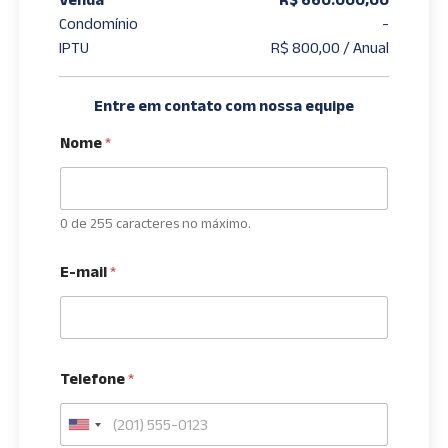
Condomínio
-
IPTU
R$ 800,00 / Anual
Entre em contato com nossa equipe
Nome
*
0 de 255 caracteres no máximo.
E-mail
*
Telefone
*
U