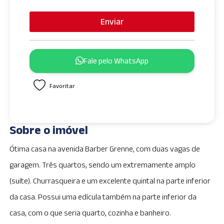
n
i
Enviar
t
e
d
Fale pelo WhatsApp
S
t
Favoritar
a
t
e
s
Sobre o imóvel
+
1
Ótima casa na avenida Barber Grenne, com duas vagas de
garagem. Três quartos, sendo um extremamente amplo
(suíte). Churrasqueira e um excelente quintal na parte inferior
da casa. Possui uma edícula também na parte inferior da
casa, com o que seria quarto, cozinha e banheiro.