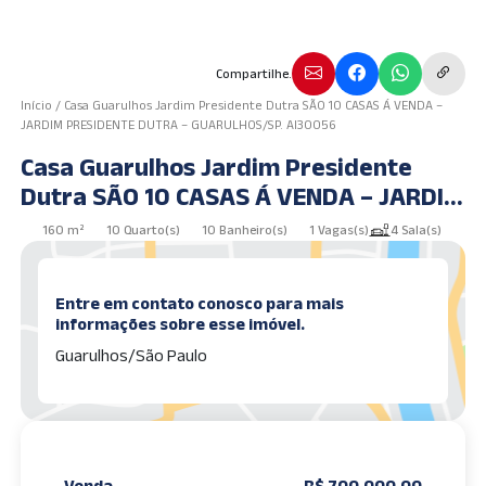
Compartilhe.
Início
/
Casa Guarulhos Jardim Presidente Dutra SÃO 10 CASAS Á VENDA –
JARDIM PRESIDENTE DUTRA – GUARULHOS/SP. AI30056
Casa Guarulhos Jardim Presidente
Dutra SÃO 10 CASAS Á VENDA – JARDIM
PRESIDENTE DUTRA – GUARULHOS/SP.
160 m²
10 Quarto(s)
10 Banheiro(s)
1 Vagas(s)
4 Sala(s)
AI30056
Entre em contato conosco para mais
informações sobre esse imóvel.
Guarulhos/São Paulo
Venda
R$ 700.000,00