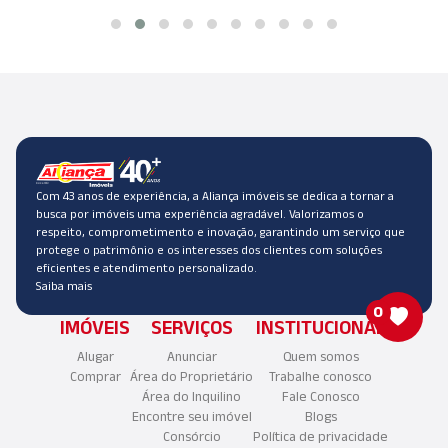
Com 43 anos de experiência, a Aliança imóveis se dedica a tornar a
busca por imóveis uma experiência agradável. Valorizamos o
respeito, comprometimento e inovação, garantindo um serviço que
protege o patrimônio e os interesses dos clientes com soluções
eficientes e atendimento personalizado.
Saiba mais
0
IMÓVEIS
SERVIÇOS
INSTITUCIONAL
Alugar
Anunciar
Quem somos
Comprar
Área do Proprietário
Trabalhe conosco
Área do Inquilino
Fale Conosco
Encontre seu imóvel
Blogs
Consórcio
Política de privacidade