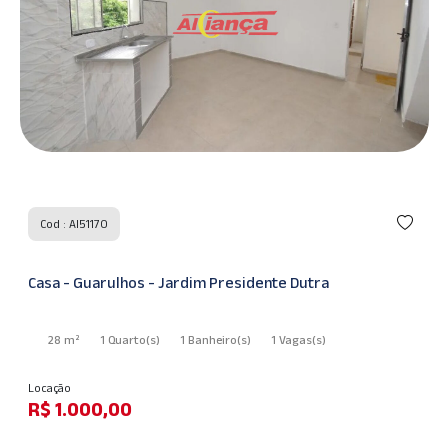
Cod : AI46472
Casa - Guarulhos - Jardim Presidente Dutra
67 m²
2 Quarto
(s)
1 Banheiro
(s)
1 Vagas
(s)
Locação
R$ 1.880,00