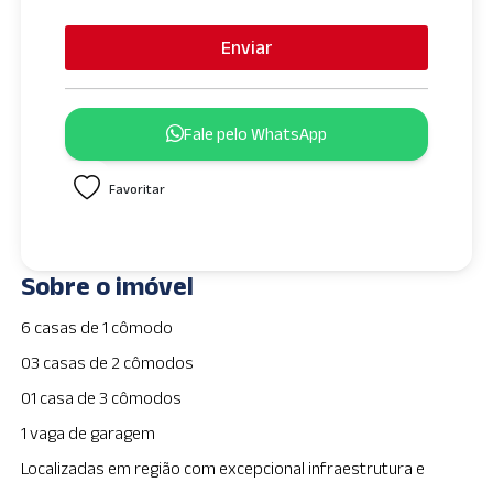
n
i
Enviar
t
e
d
Fale pelo WhatsApp
S
t
Favoritar
a
t
e
s
Sobre o imóvel
+
1
6 casas de 1 cômodo
03 casas de 2 cômodos
01 casa de 3 cômodos
1 vaga de garagem
Localizadas em região com excepcional infraestrutura e