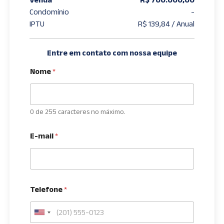
Condomínio
-
IPTU
R$ 139,84 / Anual
Entre em contato com nossa equipe
Nome
*
0 de 255 caracteres no máximo.
E-mail
*
Telefone
*
U