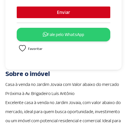
n
i
Enviar
t
e
d
Fale pelo WhatsApp
S
t
Favoritar
a
t
e
s
Sobre o imóvel
+
1
Casa à venda no Jardim Jovaia com Valor abaixo do mercado
Próxima à Av. Brigadeiro Luís Antônio
Excelente casa à venda no Jardim Jovaia, com valor abaixo do
mercado, ideal para quem busca oportunidade, investimento
ou um imóvel com potencial residencial e comercial. Ideal para