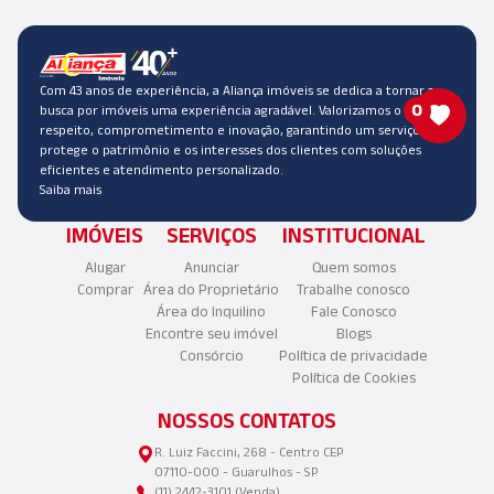
Com 43 anos de experiência, a Aliança imóveis se dedica a tornar a
0
busca por imóveis uma experiência agradável. Valorizamos o
respeito, comprometimento e inovação, garantindo um serviço que
protege o patrimônio e os interesses dos clientes com soluções
eficientes e atendimento personalizado.
Saiba mais
IMÓVEIS
SERVIÇOS
INSTITUCIONAL
Alugar
Anunciar
Quem somos
Comprar
Área do Proprietário
Trabalhe conosco
Área do Inquilino
Fale Conosco
Encontre seu imóvel
Blogs
Consórcio
Política de privacidade
Política de Cookies
NOSSOS CONTATOS
R. Luiz Faccini, 268 - Centro CEP
07110-000 - Guarulhos - SP
(11) 2442-3101 (Venda)