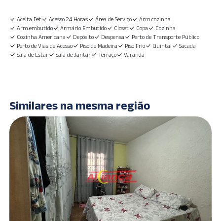
Aceita Pet
Acesso 24 Horas
Área de Serviço
Arm.cozinha
Arm.embutido
Armário Embutido
Closet
Copa
Cozinha
Cozinha Americana
Depósito
Despensa
Perto de Transporte Público
Perto de Vias de Acesso
Piso de Madeira
Piso Frio
Quintal
Sacada
Sala de Estar
Sala de Jantar
Terraço
Varanda
Similares na mesma região