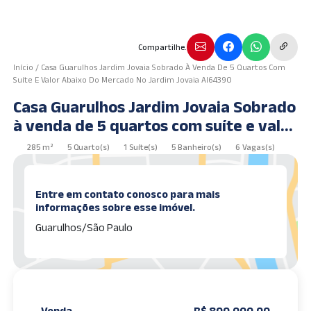
Compartilhe.
Início
/
Casa Guarulhos Jardim Jovaia Sobrado À Venda De 5 Quartos Com
Suíte E Valor Abaixo Do Mercado No Jardim Jovaia AI64390
Casa Guarulhos Jardim Jovaia Sobrado
à venda de 5 quartos com suíte e valor
abaixo do mercado no Jardim Jovaia
285 m²
5 Quarto(s)
1 Suíte(s)
5 Banheiro(s)
6 Vagas(s)
AI64390
Entre em contato conosco para mais
informações sobre esse imóvel.
Guarulhos/São Paulo
Venda
R$ 800.000,00