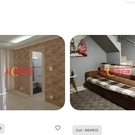
4
Cod : AI69920