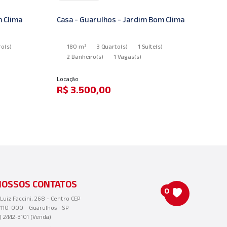
Ap
m Clima
Casa - Guarulhos - Jardim Bom Clima
Cl
ro
(s)
180 m²
3 Quarto
(s)
1 Suíte
(s)
2 Banheiro
(s)
1 Vagas
(s)
Locação
Ve
R$ 3.500,00
R
NOSSOS CONTATOS
0
 Luiz Faccini, 268 - Centro CEP
110-000 - Guarulhos - SP
1) 2442-3101 (Venda)