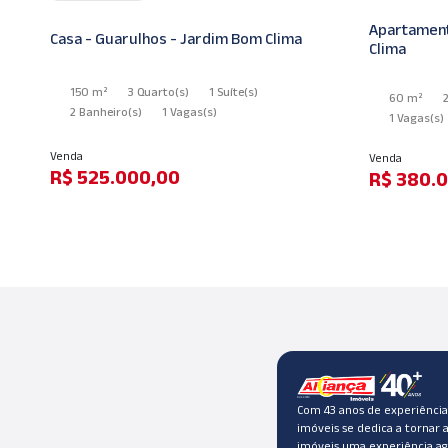
m
Apartament
Casa - Guarulhos - Jardim Bom Clima
Clima
150 m²
3 Quarto
(s)
1 Suíte
(s)
60 m²
2 Banheiro
(s)
1 Vagas
(s)
1 Vagas
(s)
Venda
Venda
R$ 525.000,00
R$ 380.
Com 43 anos de experiência,
imóveis se dedica a tornar 
imóveis uma experiência ag