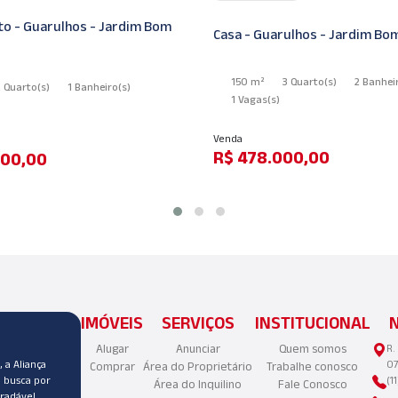
o - Guarulhos - Jardim Bom
Casa - Guarulhos - Jardim Bo
150 m²
3 Quarto
(s)
2 Banhei
2 Quarto
(s)
1 Banheiro
(s)
1 Vagas
(s)
Venda
R$ 478.000,00
000,00
IMÓVEIS
SERVIÇOS
INSTITUCIONAL
Alugar
Anunciar
Quem somos
R.
 a Aliança
07
Comprar
Área do Proprietário
Trabalhe conosco
a busca por
(1
Área do Inquilino
Fale Conosco
radável.