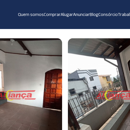
Quem somos
Comprar
Alugar
Anunciar
Blog
Consórcio
Traba