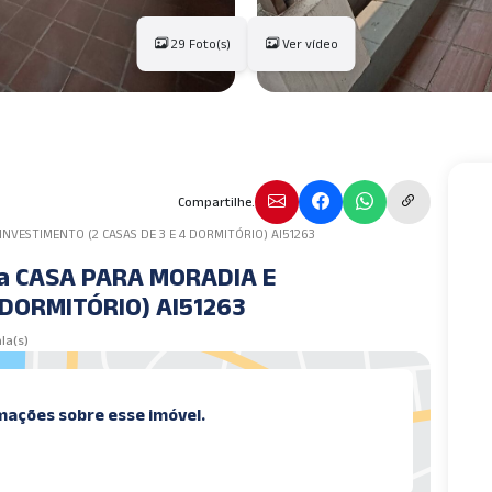
29 Foto(s)
Ver vídeo
Compartilhe.
INVESTIMENTO (2 CASAS DE 3 E 4 DORMITÓRIO) AI51263
ma CASA PARA MORADIA E
 DORMITÓRIO) AI51263
ala(s)
mações sobre esse imóvel.