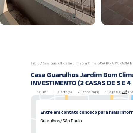
Início
/
Casa Guarulhos Jardim Bom Clima CASA PARA MORADIA E 
Casa Guarulhos Jardim Bom Cli
INVESTIMENTO (2 CASAS DE 3 E 4
175 m²
3 Quarto(s)
2 Banheiro(s)
1 Vagas(s)
1 S
Entre em contato conosco para mais infor
Guarulhos/São Paulo