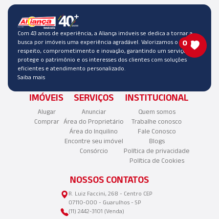
Com 43 anos de experiência, a Aliança imóveis se dedica a tornar a
busca por imóveis uma experiência agradável. Valorizamos o
0
respeito, comprometimento e inovação, garantindo um serviço que
protege o patrimônio e os interesses dos clientes com soluções
eficientes e atendimento personalizado.
Saiba mais
IMÓVEIS
SERVIÇOS
INSTITUCIONAL
Alugar
Anunciar
Quem somos
Comprar
Área do Proprietário
Trabalhe conosco
Área do Inquilino
Fale Conosco
Encontre seu imóvel
Blogs
Consórcio
Política de privacidade
Política de Cookies
NOSSOS CONTATOS
R. Luiz Faccini, 268 - Centro CEP
07110-000 - Guarulhos - SP
(11) 2442-3101 (Venda)