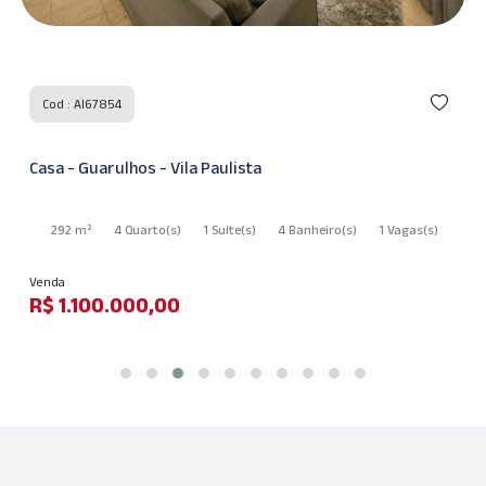
Cod : AI67854
Casa - Guarulhos - Vila Paulista
292 m²
4 Quarto
(s)
1 Suíte
(s)
4 Banheiro
(s)
1 Vagas
(s)
Venda
R$ 1.100.000,00