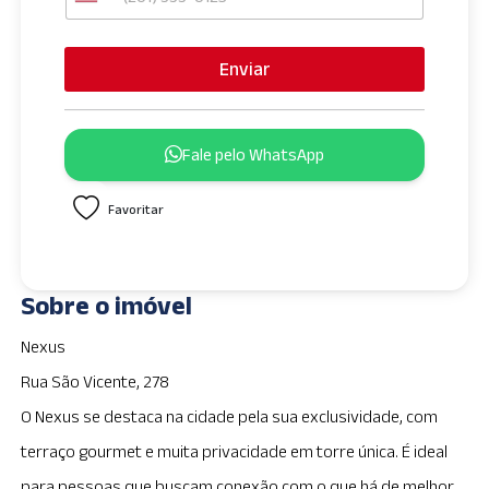
U
n
i
Enviar
t
e
d
Fale pelo WhatsApp
S
t
Favoritar
a
t
e
s
Sobre o imóvel
+
1
Nexus
Rua São Vicente, 278
O Nexus se destaca na cidade pela sua exclusividade, com
terraço gourmet e muita privacidade em torre única. É ideal
para pessoas que buscam conexão com o que há de melhor.