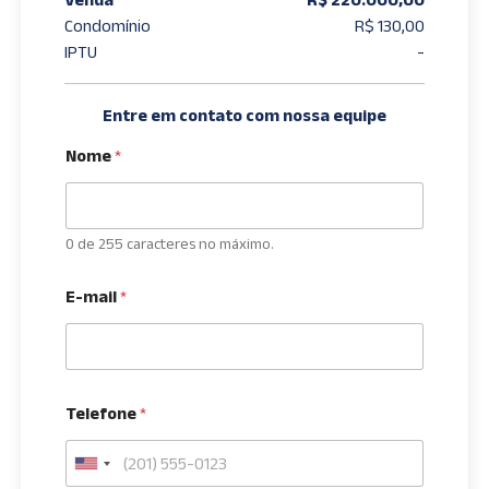
Condomínio
R$ 130,00
IPTU
-
Entre em contato com nossa equipe
Nome
*
0 de 255 caracteres no máximo.
E-mail
*
Telefone
*
U