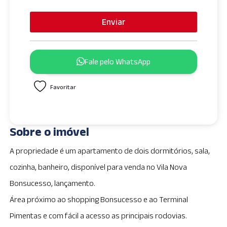
n
i
Enviar
t
e
d
Fale pelo WhatsApp
S
t
Favoritar
a
t
e
s
Sobre o imóvel
+
1
A propriedade é um apartamento de dois dormitórios, sala,
cozinha, banheiro, disponível para venda no Vila Nova
Bonsucesso, lançamento.
Área próximo ao shopping Bonsucesso e ao Terminal
Pimentas e com fácil a acesso as principais rodovias.