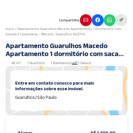
Compartilhe.
Início
/
Apartamento Guarulhos Macedo Apartamento 1 Dormitório Com
Sacada E Lavanderia – Macedo, Guarulhos AI22755
Apartamento Guarulhos Macedo
Apartamento 1 dormitório com sacada
e lavanderia – Macedo, Guarulhos
42 m²
1 Quarto(s)
1 Banheiro(s)
1 Sala(s)
AI22755
Entre em contato conosco para mais
informações sobre esse imóvel.
Guarulhos/São Paulo
Alugar
R$ 1.300,00