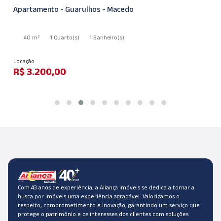
Apartamento - Guarulhos - Macedo
40 m²
1 Quarto
(s)
1 Banheiro
(s)
Locação
R$ 3.200,00
Com 43 anos de experiência, a Aliança imóveis se dedica a tornar a
busca por imóveis uma experiência agradável. Valorizamos o
respeito, comprometimento e inovação, garantindo um serviço que
protege o patrimônio e os interesses dos clientes com soluções