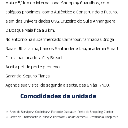
Maia e 5,1 km do Internacional Shopping Guarulhos, com
colégios próximos, como Autêntico e Construindo o Futuro,
além das universidades UNG, Cruzeiro do Sul e Anhanguera.
O Bosque Maia fica a 3 km.
No entorno há supermercado Carrefour, farmácias Droga
Raia e Ultrafarma, bancos Santander e Itaú, academia Smart
Fit e a panificadora City Bread.
Aceita pet de porte pequeno.
Garantia: Seguro Fiança
Agende sua visita: de segunda a sexta, das 9h às 17h00.
Comodidades da unidade
Área de Serviço
Cozinha
Perto de Escolas
Perto de Shopping Center
Perto de Transporte Público
Perto de Vias de Acesso
Próximo a Hospitais