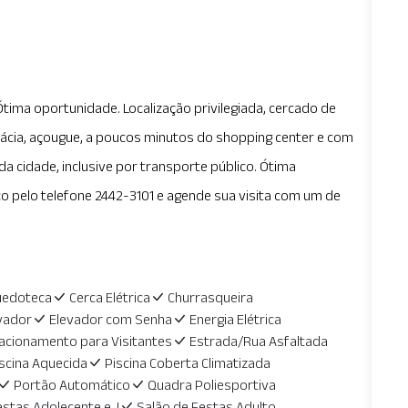
tima oportunidade. Localização privilegiada, cercado de
ácia, açougue, a poucos minutos do shopping center e com
 da cidade, inclusive por transporte público. Ótima
o pelo telefone 2442-3101 e agende sua visita com um de
uedoteca
Cerca Elétrica
Churrasqueira
vador
Elevador com Senha
Energia Elétrica
acionamento para Visitantes
Estrada/Rua Asfaltada
scina Aquecida
Piscina Coberta Climatizada
Portão Automático
Quadra Poliesportiva
estas Adolecente e J
Salão de Festas Adulto