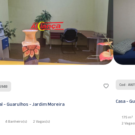
Cod : AI61
45948
Casa - G
l - Guarulhos - Jardim Moreira
175 m²
4 Banheiro
(s)
2 Vagas
(s)
2 Vagas