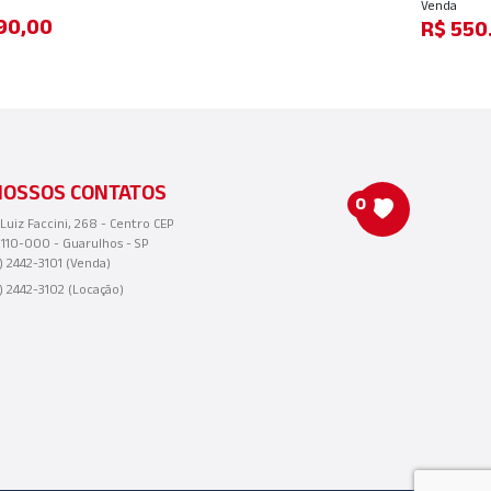
Venda
90,00
R$ 550
NOSSOS CONTATOS
0
 Luiz Faccini, 268 - Centro CEP
110-000 - Guarulhos - SP
1) 2442-3101 (Venda)
1) 2442-3102 (Locação)