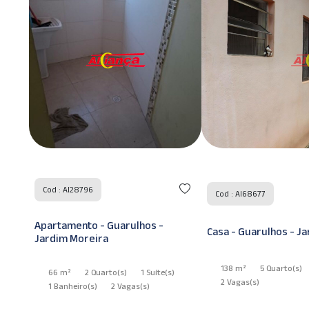
Cod : AI28796
Cod : AI68677
Apartamento - Guarulhos -
Casa - Guarulhos - J
Jardim Moreira
138 m²
5 Quarto
(s)
66 m²
2 Quarto
(s)
1 Suíte
(s)
2 Vagas
(s)
1 Banheiro
(s)
2 Vagas
(s)