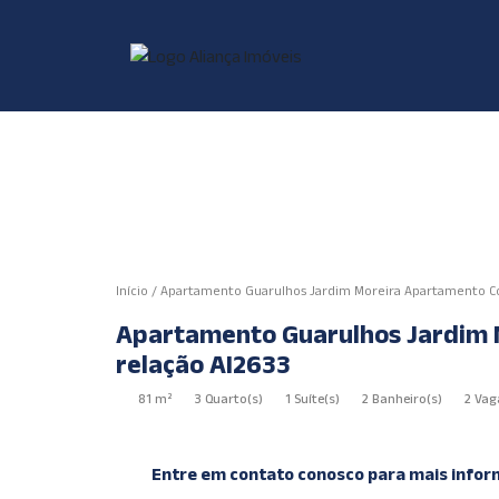
Início
/
Apartamento Guarulhos Jardim Moreira Apartamento C
Apartamento Guarulhos Jardim 
relação AI2633
81 m²
3 Quarto(s)
1 Suíte(s)
2 Banheiro(s)
2 Vag
Entre em contato conosco para mais infor