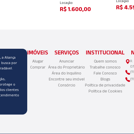
Locação
Locação
R$ 4.5
R$ 1.600,00
IMÓVEIS
SERVIÇOS
INSTITUCIONAL
 a Aliança
Alugar
Anunciar
Quem somos
R.
a busca por
07
Comprar
Área do Proprietário
Trabalhe conosco
radável.
(1
Área do Inquilino
Fale Conosco
ão,
Encontre seu imóvel
Blogs
(1
protege o
Consórcio
Política de privacidade
dos clientes
Política de Cookies
atendimento