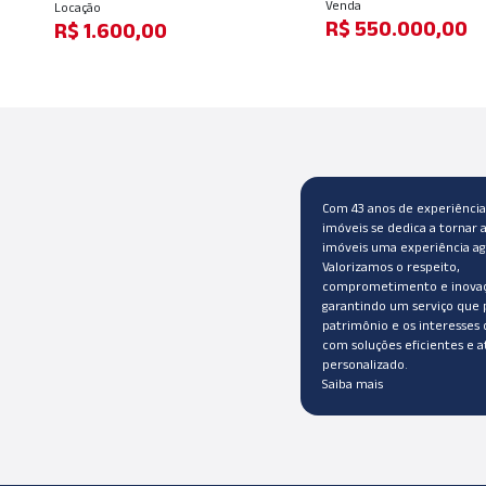
Venda
Locação
R$ 550.000,00
R$ 1.600,00
Com 43 anos de experiência,
imóveis se dedica a tornar 
imóveis uma experiência ag
Valorizamos o respeito,
comprometimento e inovaç
garantindo um serviço que 
patrimônio e os interesses 
com soluções eficientes e 
personalizado.
Saiba mais