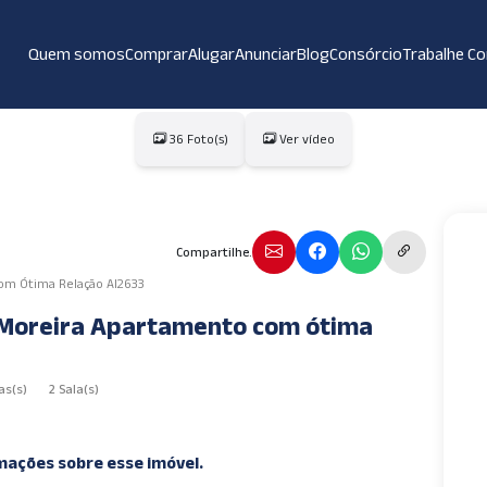
Quem somos
Comprar
Alugar
Anunciar
Blog
Consórcio
Trabalhe C
36 Foto(s)
Ver vídeo
Compartilhe.
om Ótima Relação AI2633
Moreira Apartamento com ótima
as(s)
2 Sala(s)
mações sobre esse imóvel.