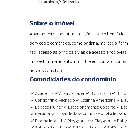
Guarulhos/São Paulo
Sobre o imóvel
Apartamento com ótima relação custo x benefício. Ó
serviços e comércios, como padaria, mercado, farm
fácil acesso às principais vias de acesso e rodovias
infraestrutura no entorno. Entre em contato conosc
nossos corretores.
Comodidades do condomínio
Academia
Área de Lazer
Bicicletário
Brinq
Condomínio Fechado
Cozinha Americana
Ele
Espaço Mulher
Estacionamento Coberto
Est
Gerador
Lavanderia
Pet Place
Piscina
Pi
Piscina Infantil
Playground
Playground Baby
Sala de Ginástica
Salão de Beleza
Salão de F