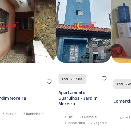
Cod : AI67344
Cod : AI
Apartamento -
ardim Moreira
Guarulhos - Jardim
Comercia
Moreira
3 Suíte
(s)
5 Banheiro
(s)
45 m²
2 Quarto
(s)
173 m²
1 Banheiro
(s)
2 Vagas
(s)