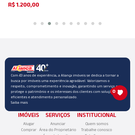
R$ 1.200,00
Com 43 anos de experiência, a Aliança imóveis se dedica a tornar a
busca por imóveis uma experiência agradável. Valorizamos o
respeito, comprometimento e inovação, garantindo um serviço que
0
protege o patrimônio e os interesses dos clientes com soluções
eficientes e atendimento personalizado.
Saiba mais
IMÓVEIS
SERVIÇOS
INSTITUCIONAL
Alugar
Anunciar
Quem somos
Comprar
Área do Proprietário
Trabalhe conosco