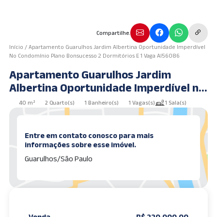
Compartilhe.
Início
/
Apartamento Guarulhos Jardim Albertina Oportunidade Imperdível
No Condomínio Plano Bonsucesso 2 Dormitórios E 1 Vaga AI56086
Apartamento Guarulhos Jardim
Albertina Oportunidade Imperdível no
Condomínio Plano Bonsucesso 2
40 m²
2 Quarto(s)
1 Banheiro(s)
1 Vagas(s)
1 Sala(s)
dormitórios e 1 vaga AI56086
Entre em contato conosco para mais
informações sobre esse imóvel.
Guarulhos/São Paulo
Venda
R$ 220.000,00