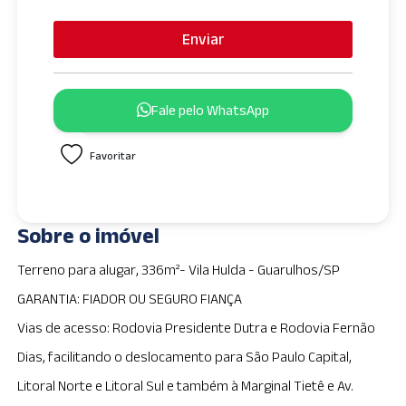
n
i
Enviar
t
e
d
Fale pelo WhatsApp
S
t
Favoritar
a
t
e
s
Sobre o imóvel
+
1
Terreno para alugar, 336m²- Vila Hulda - Guarulhos/SP
GARANTIA: FIADOR OU SEGURO FIANÇA
Vias de acesso: Rodovia Presidente Dutra e Rodovia Fernão
Dias, facilitando o deslocamento para São Paulo Capital,
Litoral Norte e Litoral Sul e também à Marginal Tietê e Av.