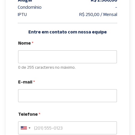
Condomínio
-
IPTU
R$ 250,00 / Mensal
Entre em contato com nossa equipe
Nome
*
0 de 255 caracteres no máximo.
E-mail
*
Telefone
*
U