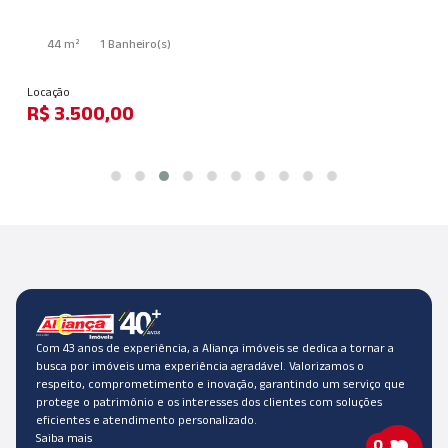
44 m²
1 Banheiro
(s)
Locação
R$ 3.500,00
Com 43 anos de experiência, a Aliança imóveis se dedica a tornar a
busca por imóveis uma experiência agradável. Valorizamos o
respeito, comprometimento e inovação, garantindo um serviço que
protege o patrimônio e os interesses dos clientes com soluções
eficientes e atendimento personalizado.
Saiba mais
0