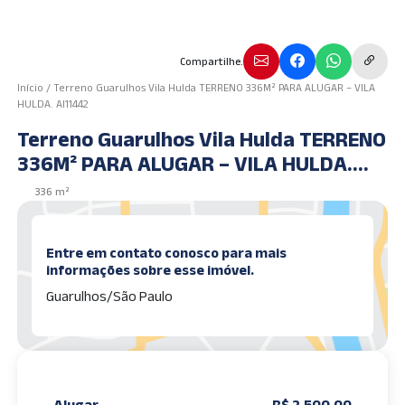
Compartilhe.
Início
/
Terreno Guarulhos Vila Hulda TERRENO 336M² PARA ALUGAR – VILA
HULDA. AI11442
Terreno Guarulhos Vila Hulda TERRENO
336M² PARA ALUGAR – VILA HULDA.
AI11442
336 m²
Entre em contato conosco para mais
informações sobre esse imóvel.
Guarulhos/São Paulo
Alugar
R$ 2.500,00