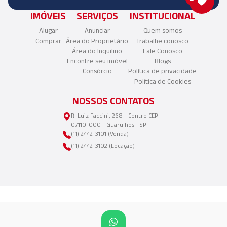
IMÓVEIS
SERVIÇOS
INSTITUCIONAL
Alugar
Anunciar
Quem somos
Comprar
Área do Proprietário
Trabalhe conosco
Área do Inquilino
Fale Conosco
Encontre seu imóvel
Blogs
Consórcio
Política de privacidade
Política de Cookies
NOSSOS CONTATOS
R. Luiz Faccini, 268 - Centro CEP
07110-000 - Guarulhos - SP
(11) 2442-3101 (Venda)
(11) 2442-3102 (Locação)
©2025 Copyright - Aliança Imóveis LTDA | CNPJ: