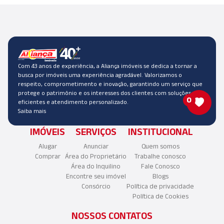
Com 43 anos de experiência, a Aliança imóveis se dedica a tornar a
busca por imóveis uma experiência agradável. Valorizamos o
respeito, comprometimento e inovação, garantindo um serviço que
protege o patrimônio e os interesses dos clientes com soluções
0
eficientes e atendimento personalizado.
Saiba mais
IMÓVEIS
SERVIÇOS
INSTITUCIONAL
Alugar
Anunciar
Quem somos
Comprar
Área do Proprietário
Trabalhe conosco
Área do Inquilino
Fale Conosco
Encontre seu imóvel
Blogs
Consórcio
Política de privacidade
Política de Cookies
NOSSOS CONTATOS