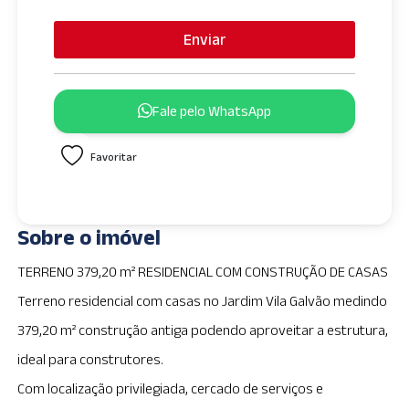
n
i
Enviar
t
e
d
Fale pelo WhatsApp
S
t
Favoritar
a
t
e
s
Sobre o imóvel
+
1
TERRENO 379,20 m² RESIDENCIAL COM CONSTRUÇÃO DE CASAS
Terreno residencial com casas no Jardim Vila Galvão medindo
379,20 m² construção antiga podendo aproveitar a estrutura,
ideal para construtores.
Com localização privilegiada, cercado de serviços e