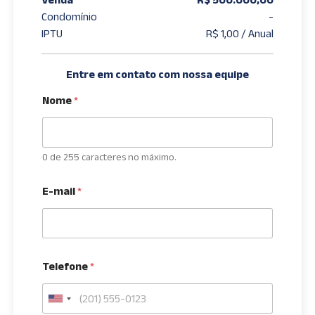
Condomínio
-
IPTU
R$ 1,00 / Anual
Entre em contato com nossa equipe
Nome
*
0 de 255 caracteres no máximo.
E-mail
*
Telefone
*
U