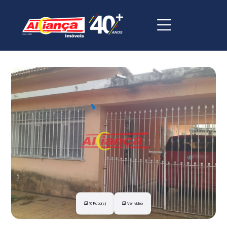
10 Foto(s)
Ver vídeo