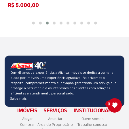
R$ 5.000,00
Com 43 anos de experiência, a Aliança imóveis se dedica a tornar a
busca por imóveis uma experiência agradável. Valorizamos o
respeito, comprometimento e inovação, garantindo um serviço que
protege o patrimônio e os interesses dos clientes com soluções
eficientes e atendimento personalizado.
Saiba mais
0
IMÓVEIS
SERVIÇOS
INSTITUCIONAL
Alugar
Anunciar
Quem somos
Comprar
Área do Proprietário
Trabalhe conosco