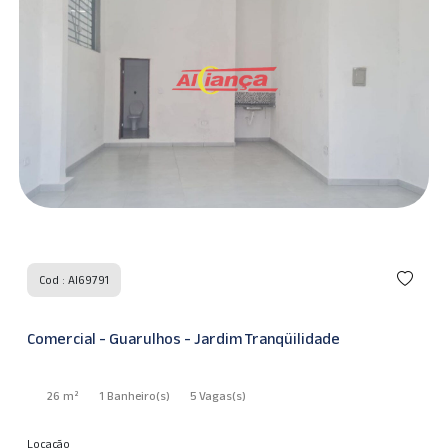
Cod : AI69791
Comercial - Guarulhos - Jardim Tranqüilidade
26 m²
1 Banheiro
(s)
5 Vagas
(s)
Locação