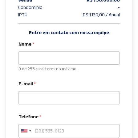
Condomínio
-
IPTU
R$ 1.130,00 / Anual
Entre em contato com nossa equipe
Nome
*
0 de 255 caracteres no máximo.
E-mail
*
Telefone
*
U