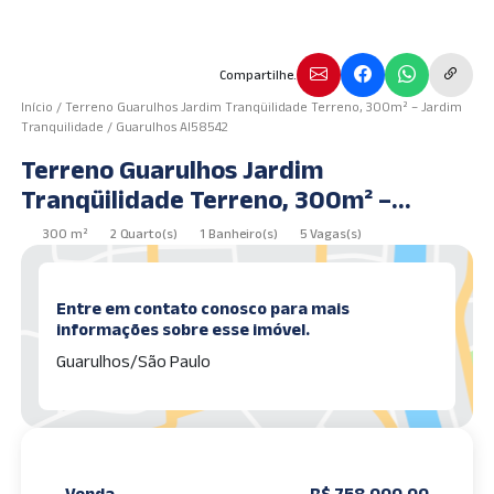
Compartilhe.
Início
/
Terreno Guarulhos Jardim Tranqüilidade Terreno, 300m² – Jardim
Tranquilidade / Guarulhos AI58542
Terreno Guarulhos Jardim
Tranqüilidade Terreno, 300m² –
Jardim Tranquilidade / Guarulhos
300 m²
2 Quarto(s)
1 Banheiro(s)
5 Vagas(s)
AI58542
Entre em contato conosco para mais
informações sobre esse imóvel.
Guarulhos/São Paulo
Venda
R$ 758.000,00