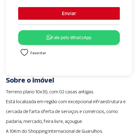
n
i
Enviar
t
e
d
Fale pelo WhatsApp
S
t
Favoritar
a
t
e
s
Sobre o imóvel
+
1
Terreno plano 10x30, com 02 casas antigas.
Está localizada em região com excepcional infraestrutura e
cercada de farta oferta de serviços e comércios, como
padaria, mercado, feira livre, açougue.
A 10Km do Shopping Internacional de Guarulhos.