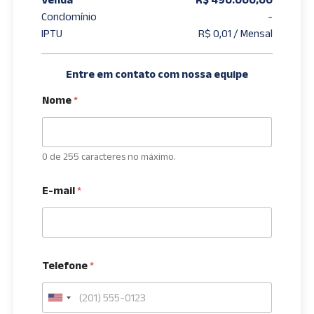
Condomínio
-
IPTU
R$ 0,01 / Mensal
Entre em contato com nossa equipe
Nome
*
0 de 255 caracteres no máximo.
E-mail
*
Telefone
*
U