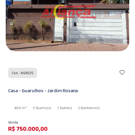
Cod : AI64525
Casa - Guarulhos - Jardim Rosana
400 m²
3 Quarto
(s)
1 Suíte
(s)
2 Banheiro
(s)
Venda
R$ 750.000,00