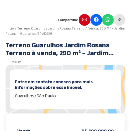
Compartilhe.
Início
/
Terreno Guarulhos Jardim Rosana Terreno À Venda, 250 M² – Jardim
Rosana – Guarulhos/SP AI2693
Terreno Guarulhos Jardim Rosana
Terreno à venda, 250 m² – Jardim
Rosana – Guarulhos/SP AI2693
250 m²
Entre em contato conosco para mais
informações sobre esse imóvel.
Guarulhos/São Paulo
Venda
R$ 490.000,00