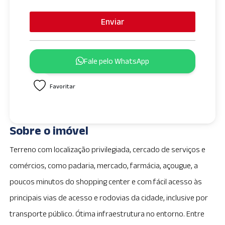
n
i
Enviar
t
e
d
Fale pelo WhatsApp
S
t
Favoritar
a
t
e
s
Sobre o imóvel
+
1
Terreno com localização privilegiada, cercado de serviços e
comércios, como padaria, mercado, farmácia, açougue, a
poucos minutos do shopping center e com fácil acesso às
principais vias de acesso e rodovias da cidade, inclusive por
transporte público. Ótima infraestrutura no entorno. Entre