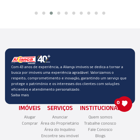
Com 43 anos de experiência, a Aliança imóveis se dedica a tornar a
busca por imóveis uma experiência agradável. Valorizamos o
respeito, comprometimento e inovação, garantindo um serviço que
protege o patrimônio e os interesses dos clientes com soluções
eficientes e atendimento personalizado.
Saiba mais
0
IMÓVEIS
SERVIÇOS
INSTITUCIONAL
Alugar
Anunciar
Quem somos
Comprar
Área do Proprietário
Trabalhe conosco
Área do Inquilino
Fale Conosco
Encontre seu imóvel
Blogs