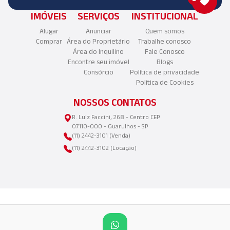
IMÓVEIS
SERVIÇOS
INSTITUCIONAL
Alugar
Anunciar
Quem somos
Comprar
Área do Proprietário
Trabalhe conosco
Área do Inquilino
Fale Conosco
Encontre seu imóvel
Blogs
Consórcio
Política de privacidade
Política de Cookies
NOSSOS CONTATOS
R. Luiz Faccini, 268 - Centro CEP
07110-000 - Guarulhos - SP
(11) 2442-3101 (Venda)
(11) 2442-3102 (Locação)
©2025 Copyright - Aliança Imóveis LTDA | CNPJ: