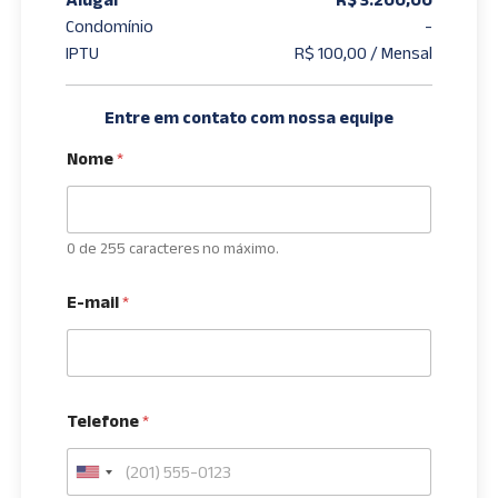
Condomínio
-
IPTU
R$ 100,00 / Mensal
Entre em contato com nossa equipe
Nome
*
0 de 255 caracteres no máximo.
E-mail
*
Telefone
*
U