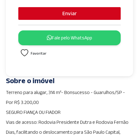
n
i
Enviar
t
e
d
Fale pelo WhatsApp
S
t
Favoritar
a
t
e
s
Sobre o imóvel
+
1
Terreno para alugar, 314 m²- Bonsucesso - Guarulhos/SP -
Por R$ 3.200,00
SEGURO FIANÇA OU FIADOR
Vias de acesso: Rodovia Presidente Dutra e Rodovia Fernão
Dias, facilitando o deslocamento para São Paulo Capital,