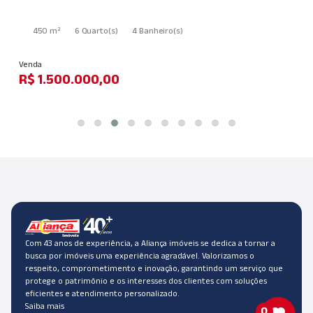
450 m²
6 Quarto
(s)
4 Banheiro
(s)
Venda
R$ 1.500.000,00
Com 43 anos de experiência, a Aliança imóveis se dedica a tornar a
busca por imóveis uma experiência agradável. Valorizamos o
respeito, comprometimento e inovação, garantindo um serviço que
protege o patrimônio e os interesses dos clientes com soluções
eficientes e atendimento personalizado.
Saiba mais
0