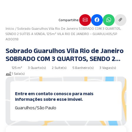
Compartilhe.
Início
/
Sobrado Guarulhos Vila Rio De Janeiro SOBRADO COM 3 QUARTOS,
SENDO 2 SUÍTES A VENDA, 125m² VILA RIO DE JANEIRO – GUARULHOS/SP
AI30018
Sobrado Guarulhos Vila Rio de Janeiro
SOBRADO COM 3 QUARTOS, SENDO 2
SUÍTES A VENDA, 125m² VILA RIO DE
125 m²
3 Quarto(s)
2 Suíte(s)
5 Banheiro(s)
3 Vagas(s)
JANEIRO – GUARULHOS/SP AI30018
1 Sala(s)
Entre em contato conosco para mais
informações sobre esse imóvel.
Guarulhos/São Paulo