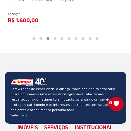
Locação
R$ 1.600,00
Com 43 anos de experiência, a Aliança imóveis se dedica a tornar a
busca por imóveis uma experiência agradável. Valorizamos o
respeito, comprometimento e inovação, garantindo um serviço que
0
protege o patrimônio e os interesses dos clientes com soluções
eficientes e atendimento personalizado.
Saiba mais
IMÓVEIS
SERVIÇOS
INSTITUCIONAL