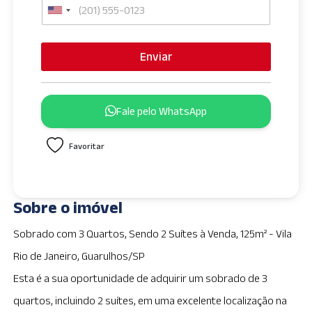
U
n
i
Enviar
t
e
d
Fale pelo WhatsApp
S
t
Favoritar
a
t
e
s
Sobre o imóvel
+
1
Sobrado com 3 Quartos, Sendo 2 Suítes à Venda, 125m² - Vila
Rio de Janeiro, Guarulhos/SP
Esta é a sua oportunidade de adquirir um sobrado de 3
quartos, incluindo 2 suítes, em uma excelente localização na