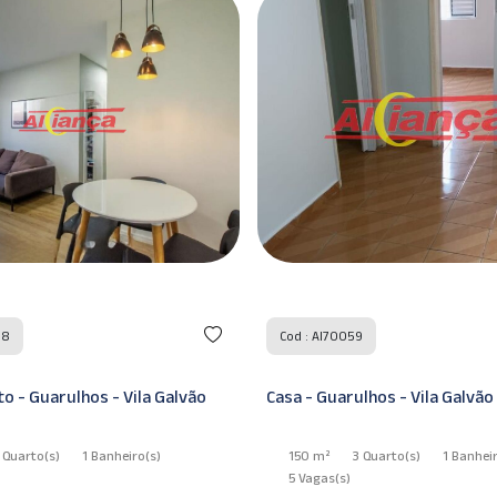
59
Cod : AI70044
ulhos - Vila Galvão
Apartamento - Guarulhos - Vi
3 Quarto
(s)
1 Banheiro
(s)
55 m²
2 Quarto
(s)
1 Suíte
(s)
1 Banheiro
(s)
5 Vagas
(s)