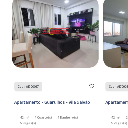
Cod : AI70068
Cod : AI700
Apartamento - Guarulhos - Vila Galvão
Casa - Guar
42 m²
2 Quarto
(s)
1 Banheiro
(s)
150 m²
5 Vagas
(s)
5 Vagas
(s)