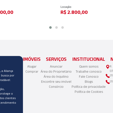
Locação
,00
R$ 2.500,00
IMÓVEIS
SERVIÇOS
INSTITUCIONAL
Alugar
Anunciar
Quem somos
R.
 a Aliança
07
Comprar
Área do Proprietário
Trabalhe conosco
a busca por
(1
Área do Inquilino
Fale Conosco
radável.
Encontre seu imóvel
Blogs
(1
Consórcio
Política de privacidade
ão,
Política de Cookies
protege o
dos clientes
atendimento