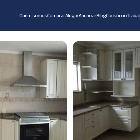
Quem somos
Comprar
Alugar
Anunciar
Blog
Consórcio
Traba