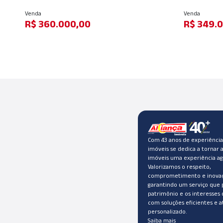
Venda
Locação
R$ 349.000,00
R$ 2.800
Com 43 anos de experiência,
imóveis se dedica a tornar 
imóveis uma experiência ag
Valorizamos o respeito,
comprometimento e inovaç
garantindo um serviço que 
patrimônio e os interesses 
com soluções eficientes e 
personalizado.
Saiba mais