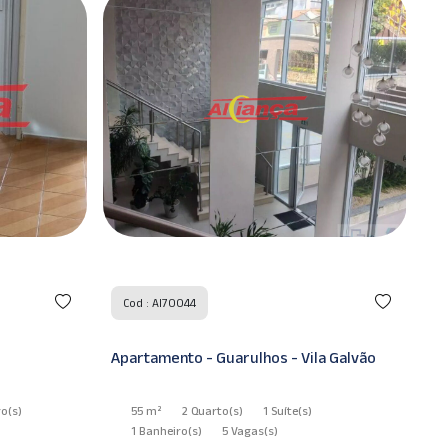
Cod : AI51098
la Galvão
Casa - Guarulhos - Vila Galvão
Co
200 m²
3 Quarto
(s)
1 Suíte
(s)
2 Banheiro
(s)
5 Vagas
(s)