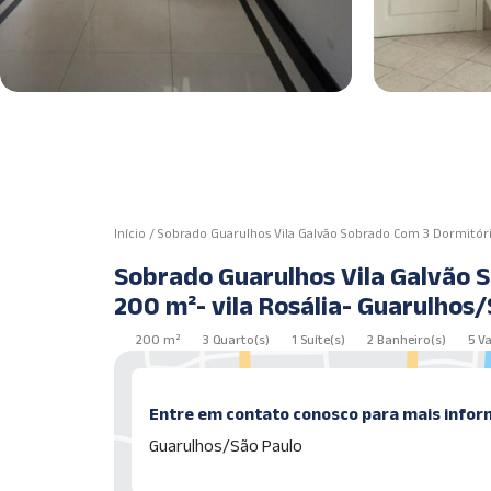
Início
/
Sobrado Guarulhos Vila Galvão Sobrado Com 3 Dormitório
Sobrado Guarulhos Vila Galvão 
200 m²- vila Rosália- Guarulhos
200 m²
3 Quarto(s)
1 Suíte(s)
2 Banheiro(s)
5 V
Entre em contato conosco para mais infor
Guarulhos/São Paulo