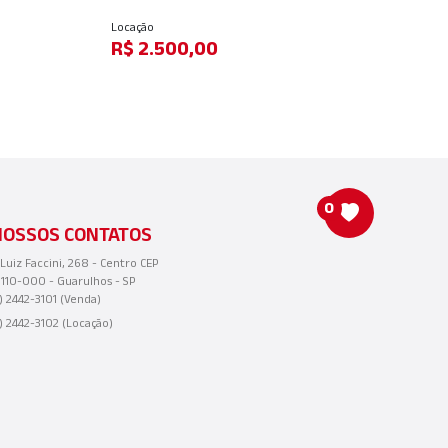
Locação
Lo
R$ 3.800,00
R
0
NOSSOS CONTATOS
 Luiz Faccini, 268 - Centro CEP
110-000 - Guarulhos - SP
1) 2442-3101 (Venda)
1) 2442-3102 (Locação)