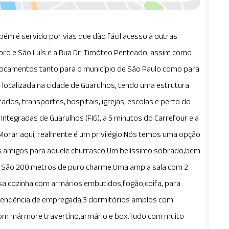
mbém é servido por vias que dão fácil acesso à outras
ro e São Luís e a Rua Dr. Timóteo Penteado, assim como
slocamentos tanto para o município de São Paulo como para
 localizada na cidade de Guarulhos, tendo uma estrutura
os, transportes, hospitais, igrejas, escolas e perto do
ntegradas de Guarulhos (FIG), a 5 minutos do Carrefour e a
Morar aqui, realmente é um privilégio.Nós temos uma opção
 os amigos para aquele churrasco.Um belíssimo sobrado,bem
! São 200 metros de puro charme.Uma ampla sala com 2
a cozinha com armários embutidos,fogão,coifa, para
pendência de empregada,3 dormitórios amplos com
 com mármore travertino,armário e box.Tudo com muito