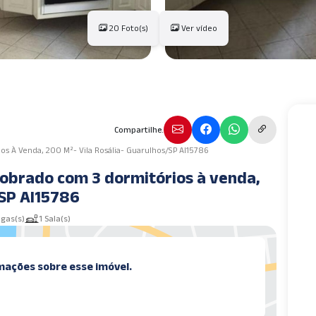
20 Foto(s)
Ver vídeo
Compartilhe.
s À Venda, 200 M²- Vila Rosália- Guarulhos/SP AI15786
Sobrado com 3 dormitórios à venda,
/SP AI15786
agas(s)
1 Sala(s)
mações sobre esse imóvel.