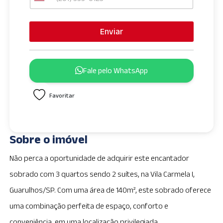
U
n
i
Enviar
t
e
d
Fale pelo WhatsApp
S
t
Favoritar
a
t
e
s
Sobre o imóvel
+
1
Não perca a oportunidade de adquirir este encantador
sobrado com 3 quartos sendo 2 suítes, na Vila Carmela I,
Guarulhos/SP. Com uma área de 140m², este sobrado oferece
uma combinação perfeita de espaço, conforto e
conveniência, em uma localização privilegiada.