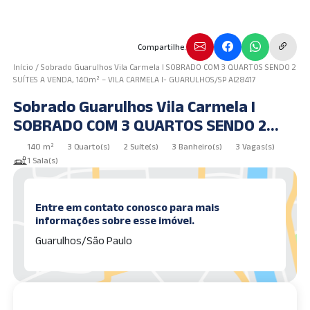
Compartilhe.
Início
/
Sobrado Guarulhos Vila Carmela I SOBRADO COM 3 QUARTOS SENDO 2
SUÍTES A VENDA, 140m² – VILA CARMELA I- GUARULHOS/SP AI28417
Sobrado Guarulhos Vila Carmela I
SOBRADO COM 3 QUARTOS SENDO 2
SUÍTES A VENDA, 140m² – VILA
140 m²
3 Quarto(s)
2 Suíte(s)
3 Banheiro(s)
3 Vagas(s)
CARMELA I- GUARULHOS/SP AI28417
1 Sala(s)
Entre em contato conosco para mais
informações sobre esse imóvel.
Guarulhos/São Paulo