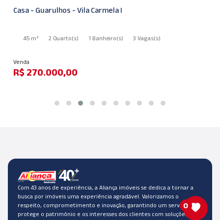
Casa - Guarulhos - Vila Carmela I
45 m²
2 Quarto
(s)
1 Banheiro
(s)
3 Vagas
(s)
Venda
R$ 270.000,00
Com 43 anos de experiência, a Aliança imóveis se dedica a tornar a
busca por imóveis uma experiência agradável. Valorizamos o
0
respeito, comprometimento e inovação, garantindo um serviço que
protege o patrimônio e os interesses dos clientes com soluções