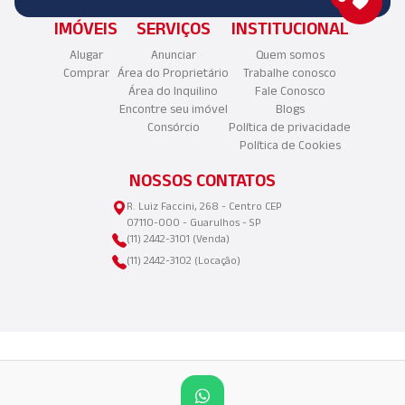
IMÓVEIS
SERVIÇOS
INSTITUCIONAL
Alugar
Anunciar
Quem somos
Comprar
Área do Proprietário
Trabalhe conosco
Área do Inquilino
Fale Conosco
Encontre seu imóvel
Blogs
Consórcio
Política de privacidade
Política de Cookies
NOSSOS CONTATOS
R. Luiz Faccini, 268 - Centro CEP
07110-000 - Guarulhos - SP
(11) 2442-3101 (Venda)
(11) 2442-3102 (Locação)
©2025 Copyright - Aliança Imóveis LTDA | CNPJ: