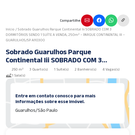
Compartilhe.
Início
/
Sobrado Guarulhos Parque Continental Iii SOBRADO COM 3
DORMITÓRIOS SENDO 1 SUÍTE A VENDA, 250m² – PARQUE CONTINENTAL III –
GUARULHOS/SP AI10300
Sobrado Guarulhos Parque
Continental Iii SOBRADO COM 3
DORMITÓRIOS SENDO 1 SUÍTE A VENDA,
250 m²
3 Quarto(s)
1 Suíte(s)
2 Banheiro(s)
4 Vagas(s)
250m² – PARQUE CONTINENTAL III –
1 Sala(s)
GUARULHOS/SP AI10300
Entre em contato conosco para mais
informações sobre esse imóvel.
Guarulhos/São Paulo