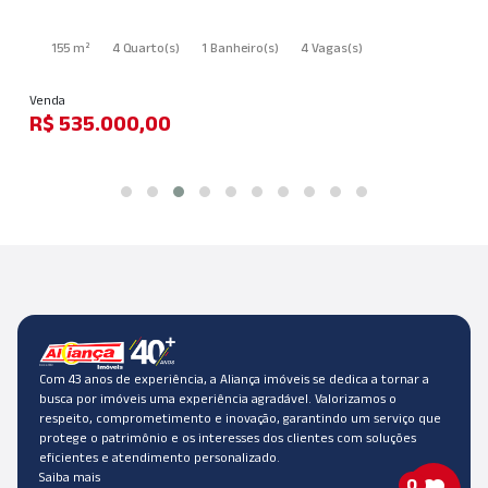
155 m²
4 Quarto
(s)
1 Banheiro
(s)
4 Vagas
(s)
Venda
R$ 535.000,00
Com 43 anos de experiência, a Aliança imóveis se dedica a tornar a
busca por imóveis uma experiência agradável. Valorizamos o
respeito, comprometimento e inovação, garantindo um serviço que
protege o patrimônio e os interesses dos clientes com soluções
eficientes e atendimento personalizado.
Saiba mais
0