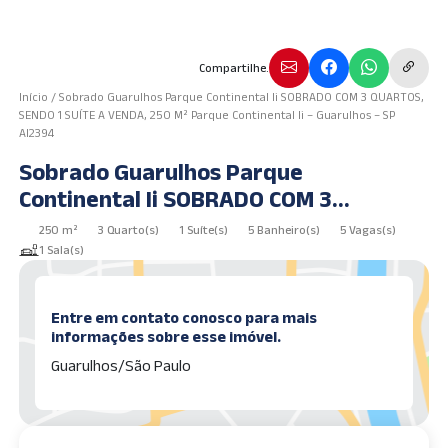
Compartilhe.
Início
/
Sobrado Guarulhos Parque Continental Ii SOBRADO COM 3 QUARTOS,
SENDO 1 SUÍTE A VENDA, 250 M² Parque Continental Ii – Guarulhos – SP
AI2394
Sobrado Guarulhos Parque
Continental Ii SOBRADO COM 3
QUARTOS, SENDO 1 SUÍTE A VENDA, 250
250 m²
3 Quarto(s)
1 Suíte(s)
5 Banheiro(s)
5 Vagas(s)
m² Parque Continental Ii – Guarulhos –
1 Sala(s)
SP AI2394
Entre em contato conosco para mais
informações sobre esse imóvel.
Guarulhos/São Paulo