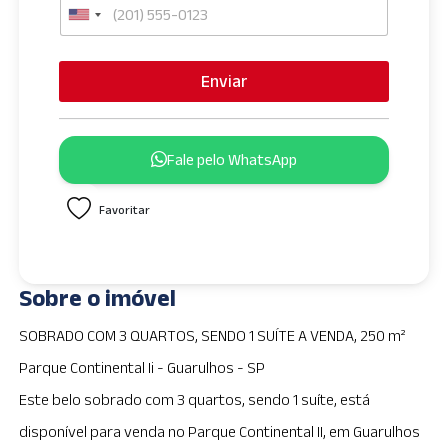
U
n
i
Enviar
t
e
d
Fale pelo WhatsApp
S
t
Favoritar
a
t
e
s
Sobre o imóvel
+
1
SOBRADO COM 3 QUARTOS, SENDO 1 SUÍTE A VENDA, 250 m²
Parque Continental Ii - Guarulhos - SP
Este belo sobrado com 3 quartos, sendo 1 suíte, está
disponível para venda no Parque Continental II, em Guarulhos