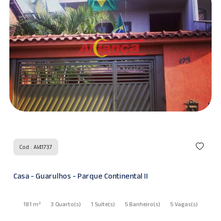
Cod : AI41737
Casa - Guarulhos - Parque Continental II
181 m²
3 Quarto
(s)
1 Suíte
(s)
5 Banheiro
(s)
5 Vagas
(s)