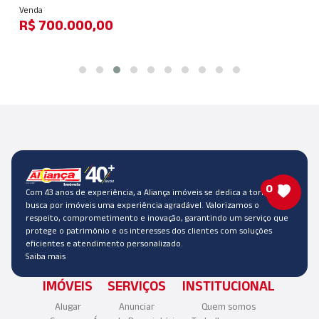
Venda
R$ 700.000,00
0
Com 43 anos de experiência, a Aliança imóveis se dedica a tornar a
busca por imóveis uma experiência agradável. Valorizamos o
respeito, comprometimento e inovação, garantindo um serviço que
protege o patrimônio e os interesses dos clientes com soluções
eficientes e atendimento personalizado.
Saiba mais
IMÓVEIS
SERVIÇOS
INSTITUCIONAL
Alugar
Anunciar
Quem somos