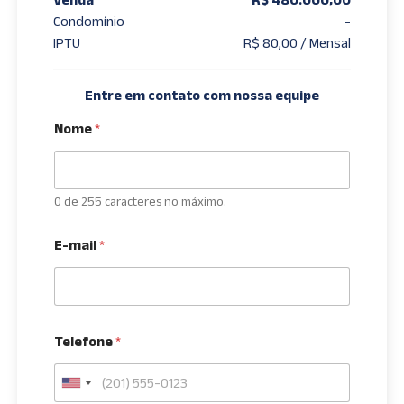
Condomínio
-
IPTU
R$ 80,00 / Mensal
Entre em contato com nossa equipe
Nome
*
0 de 255 caracteres no máximo.
E-mail
*
Telefone
*
U