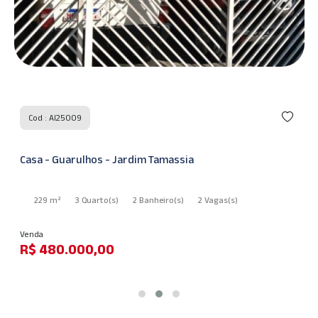
Cod : AI25009
Casa - Guarulhos - Jardim Tamassia
229 m²
3 Quarto
(s)
2 Banheiro
(s)
2 Vagas
(s)
Venda
R$ 480.000,00