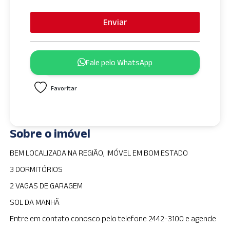
n
i
Enviar
t
e
d
Fale pelo WhatsApp
S
t
Favoritar
a
t
e
s
Sobre o imóvel
+
1
BEM LOCALIZADA NA REGIÃO, IMÓVEL EM BOM ESTADO
3 DORMITÓRIOS
2 VAGAS DE GARAGEM
SOL DA MANHÃ
Entre em contato conosco pelo telefone 2442-3100 e agende