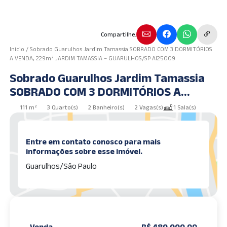
Compartilhe.
Início
/
Sobrado Guarulhos Jardim Tamassia SOBRADO COM 3 DORMITÓRIOS
A VENDA, 229m² JARDIM TAMASSIA – GUARULHOS/SP AI25009
Sobrado Guarulhos Jardim Tamassia
SOBRADO COM 3 DORMITÓRIOS A
VENDA, 229m² JARDIM TAMASSIA –
111 m²
3 Quarto(s)
2 Banheiro(s)
2 Vagas(s)
1 Sala(s)
GUARULHOS/SP AI25009
Entre em contato conosco para mais
informações sobre esse imóvel.
Guarulhos/São Paulo
Venda
R$ 480.000,00