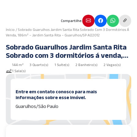
Compartilhe.
Início
/
Sobrado Guarulhos Jardim Santa Rita Sobrado Com 3 Dormitórios Á
Venda, 186m² – Jardim Santa Rita – Guarulhos/SP AI22012
Sobrado Guarulhos Jardim Santa Rita
Sobrado com 3 dormitórios á venda,
186m² – Jardim Santa Rita –
144 m²
3 Quarto(s)
1 Suíte(s)
2 Banheiro(s)
2 Vagas(s)
Guarulhos/SP AI22012
1 Sala(s)
Entre em contato conosco para mais
informações sobre esse imóvel.
Guarulhos/São Paulo