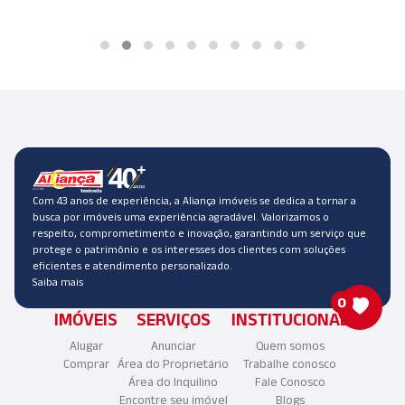
Com 43 anos de experiência, a Aliança imóveis se dedica a tornar a
busca por imóveis uma experiência agradável. Valorizamos o
respeito, comprometimento e inovação, garantindo um serviço que
protege o patrimônio e os interesses dos clientes com soluções
eficientes e atendimento personalizado.
Saiba mais
0
IMÓVEIS
SERVIÇOS
INSTITUCIONAL
Alugar
Anunciar
Quem somos
Comprar
Área do Proprietário
Trabalhe conosco
Área do Inquilino
Fale Conosco
Encontre seu imóvel
Blogs