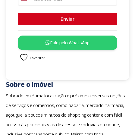
U
n
i
Enviar
t
e
d
Fale pelo WhatsApp
S
t
Favoritar
a
t
e
s
Sobre o imóvel
+
1
Sobrado em ótima localização e próximo a diversas opções
de serviços e comércios, como padaria, mercado, farmácia,
açougue, a poucos minutos do shopping center e com fácil
acesso às principais vias de acesso e rodovias da cidade,
inclusive por transporte público. Bairro com toda