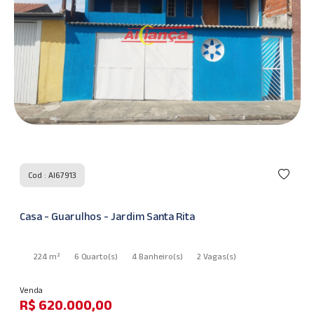
Cod : AI67816
Casa - Guarulhos - Jardim Santa Rita
138 m²
5 Quarto
(s)
3 Banheiro
(s)
2 Vagas
(s)
Venda
R$ 500.000,00