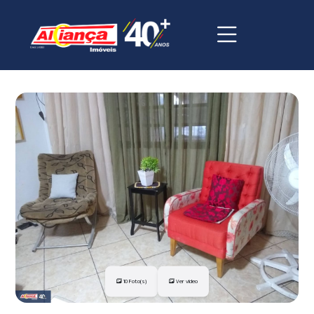
10 Foto(s)
Ver vídeo