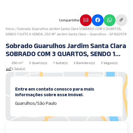
Compartilhe.
Início
/
Sobrado Guarulhos Jardim Santa Clara SOBRADO COM 3 QUARTOS,
SENDO 1 SUÍTE A VENDA, 250 M² Jardim Santa Clara – Guarulhos – SP AI22578
Sobrado Guarulhos Jardim Santa Clara
SOBRADO COM 3 QUARTOS, SENDO 1
SUÍTE A VENDA, 250 m² Jardim Santa
250 m²
3 Quarto(s)
1 Suíte(s)
3 Banheiro(s)
3 Vagas(s)
Clara – Guarulhos – SP AI22578
3 Sala(s)
Entre em contato conosco para mais
informações sobre esse imóvel.
Guarulhos/São Paulo