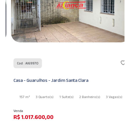
Cod : AI69970
Casa - Guarulhos - Jardim Santa Clara
157 m²
3 Quarto
(s)
1 Suíte
(s)
2 Banheiro
(s)
3 Vagas
(s)
Venda
R$ 1.017.600,00