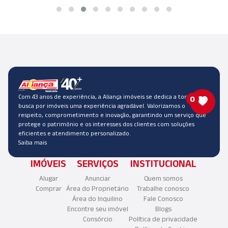
Com 43 anos de experiência, a Aliança imóveis se dedica a tornar a
0
busca por imóveis uma experiência agradável. Valorizamos o
respeito, comprometimento e inovação, garantindo um serviço que
protege o patrimônio e os interesses dos clientes com soluções
eficientes e atendimento personalizado.
Saiba mais
IMÓVEIS
SERVIÇOS
INSTITUCIONAL
Alugar
Anunciar
Quem somos
Comprar
Área do Proprietário
Trabalhe conosco
Área do Inquilino
Fale Conosco
Encontre seu imóvel
Blogs
Consórcio
Política de privacidade