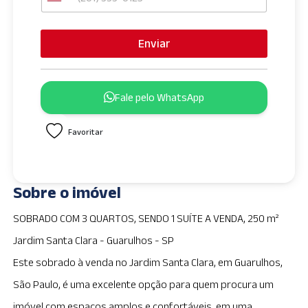
U
n
i
Enviar
t
e
d
Fale pelo WhatsApp
S
t
Favoritar
a
t
e
s
Sobre o imóvel
+
1
SOBRADO COM 3 QUARTOS, SENDO 1 SUÍTE A VENDA, 250 m²
Jardim Santa Clara - Guarulhos - SP
Este sobrado à venda no Jardim Santa Clara, em Guarulhos,
São Paulo, é uma excelente opção para quem procura um
imóvel com espaços amplos e confortáveis, em uma