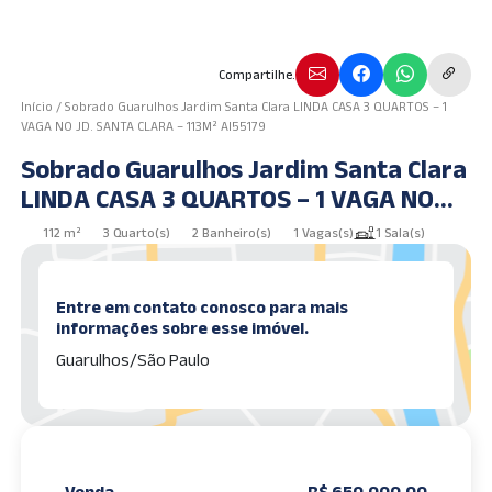
Compartilhe.
Início
/
Sobrado Guarulhos Jardim Santa Clara LINDA CASA 3 QUARTOS – 1
VAGA NO JD. SANTA CLARA – 113M² AI55179
Sobrado Guarulhos Jardim Santa Clara
LINDA CASA 3 QUARTOS – 1 VAGA NO
JD. SANTA CLARA – 113M² AI55179
112 m²
3 Quarto(s)
2 Banheiro(s)
1 Vagas(s)
1 Sala(s)
Entre em contato conosco para mais
informações sobre esse imóvel.
Guarulhos/São Paulo
Venda
R$ 650.000,00