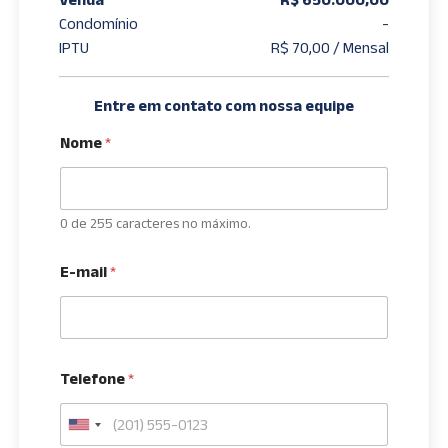
Condomínio
-
IPTU
R$ 70,00 / Mensal
Entre em contato com nossa equipe
Nome
*
0 de 255 caracteres no máximo.
E-mail
*
Telefone
*
U