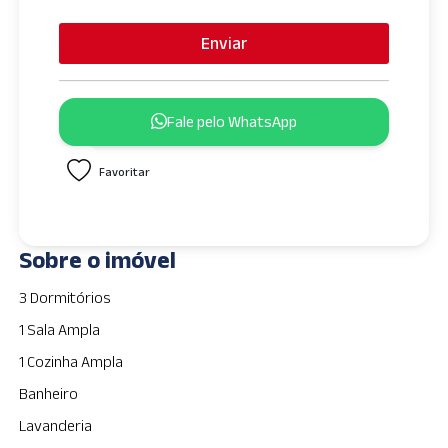
n
i
Enviar
t
e
d
Fale pelo WhatsApp
S
t
Favoritar
a
t
e
s
Sobre o imóvel
+
1
3 Dormitórios
1 Sala Ampla
1 Cozinha Ampla
Banheiro
Lavanderia