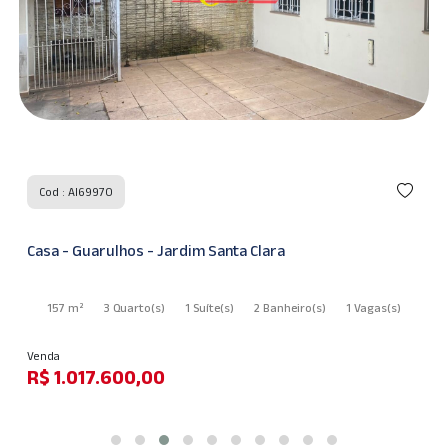
Cod : AI69970
Casa - Guarulhos - Jardim Santa Clara
157 m²
3 Quarto
(s)
1 Suíte
(s)
2 Banheiro
(s)
1 Vagas
(s)
Venda
R$ 1.017.600,00