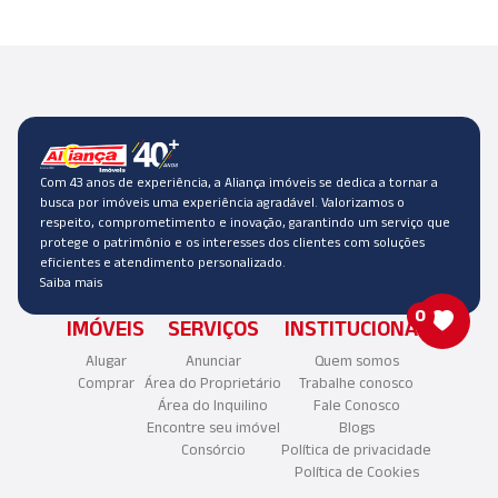
Com 43 anos de experiência, a Aliança imóveis se dedica a tornar a
busca por imóveis uma experiência agradável. Valorizamos o
respeito, comprometimento e inovação, garantindo um serviço que
protege o patrimônio e os interesses dos clientes com soluções
eficientes e atendimento personalizado.
Saiba mais
0
IMÓVEIS
SERVIÇOS
INSTITUCIONAL
Alugar
Anunciar
Quem somos
Comprar
Área do Proprietário
Trabalhe conosco
Área do Inquilino
Fale Conosco
Encontre seu imóvel
Blogs
Consórcio
Política de privacidade
Política de Cookies