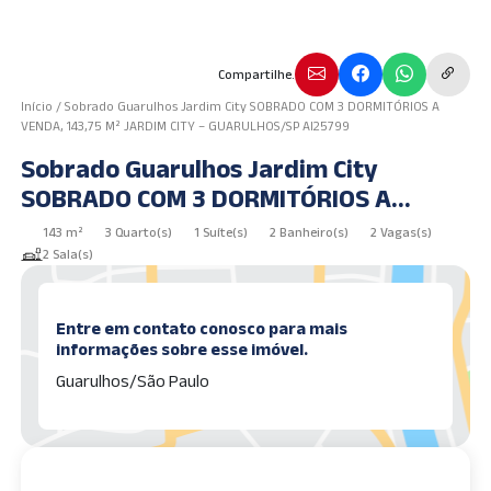
Compartilhe.
Início
/
Sobrado Guarulhos Jardim City SOBRADO COM 3 DORMITÓRIOS A
VENDA, 143,75 M² JARDIM CITY – GUARULHOS/SP AI25799
Sobrado Guarulhos Jardim City
SOBRADO COM 3 DORMITÓRIOS A
VENDA, 143,75 m² JARDIM CITY –
143 m²
3 Quarto(s)
1 Suíte(s)
2 Banheiro(s)
2 Vagas(s)
GUARULHOS/SP AI25799
2 Sala(s)
Entre em contato conosco para mais
informações sobre esse imóvel.
Guarulhos/São Paulo