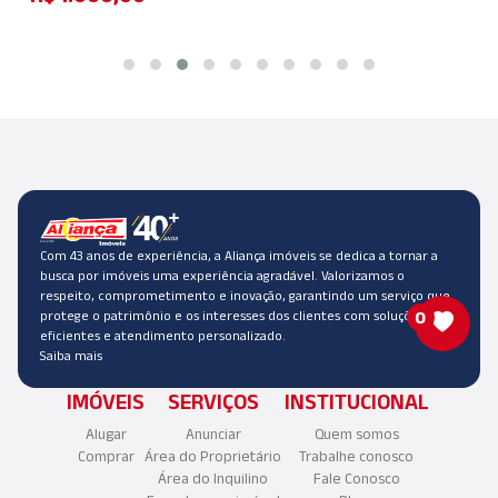
Com 43 anos de experiência, a Aliança imóveis se dedica a tornar a
busca por imóveis uma experiência agradável. Valorizamos o
respeito, comprometimento e inovação, garantindo um serviço que
0
protege o patrimônio e os interesses dos clientes com soluções
eficientes e atendimento personalizado.
Saiba mais
IMÓVEIS
SERVIÇOS
INSTITUCIONAL
Alugar
Anunciar
Quem somos
Comprar
Área do Proprietário
Trabalhe conosco
Área do Inquilino
Fale Conosco