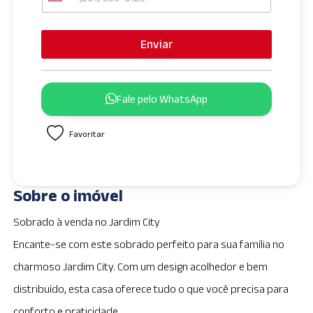
U
n
i
Enviar
t
e
d
Fale pelo WhatsApp
S
t
Favoritar
a
t
e
s
Sobre o imóvel
+
1
Sobrado à venda no Jardim City
Encante-se com este sobrado perfeito para sua família no
charmoso Jardim City. Com um design acolhedor e bem
distribuído, esta casa oferece tudo o que você precisa para
conforto e praticidade.