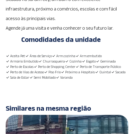
infraestrutura, próximo a comércios, escolas e com fácil
acesso às principais vias.
Agende já uma visita e venha conhecer o seu futuro lar.
Comodidades da unidade
Aceita Pet
Área de Serviço
Arm.cozinha
Arm.embutido
Armário Embutido
Churrasqueira
Cozinha
Esgoto
Geminada
Perto de Escolas
Perto de Shopping Center
Perto de Transporte Público
Perto de Vias de Acesso
Piso Frio
Próximo a Hospitais
Quintal
Sacada
Sala de Estar
Semi Mobiliado
Varanda
Similares na mesma região