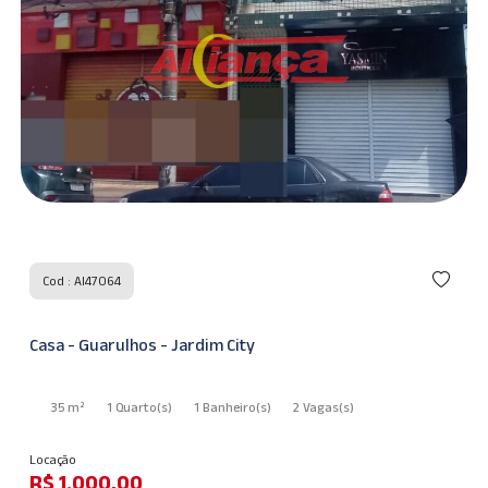
Cod : AI47064
Casa - Guarulhos - Jardim City
35 m²
1 Quarto
(s)
1 Banheiro
(s)
2 Vagas
(s)
Locação
R$ 1.000,00