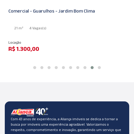
Comercial - Guarulhos - Jardim Bom Clima
21 m²
4 Vagas
(s)
Locação
R$ 1.300,00
Com 43 anos de experiência, a Aliança imóveis se dedica a tornar a
busca por imóveis uma experiência agradável. Valorizamos o
respeito, comprometimento e inovação, garantindo um serviço que