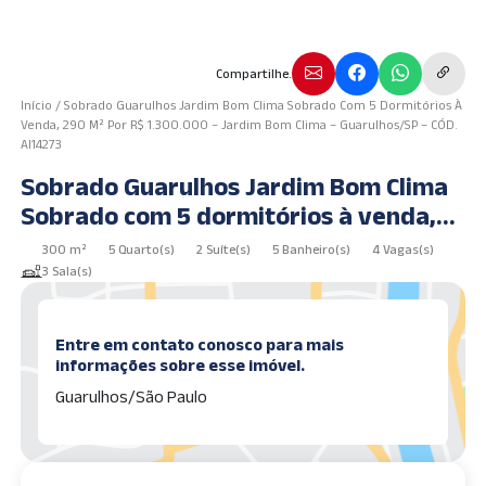
Compartilhe.
Início
/
Sobrado Guarulhos Jardim Bom Clima Sobrado Com 5 Dormitórios À
Venda, 290 M² Por R$ 1.300.000 – Jardim Bom Clima – Guarulhos/SP – CÓD.
AI14273
Sobrado Guarulhos Jardim Bom Clima
Sobrado com 5 dormitórios à venda,
290 m² por R$ 1.300.000 – Jardim Bom
300 m²
5 Quarto(s)
2 Suíte(s)
5 Banheiro(s)
4 Vagas(s)
Clima – Guarulhos/SP – CÓD. AI14273
3 Sala(s)
Entre em contato conosco para mais
informações sobre esse imóvel.
Guarulhos/São Paulo