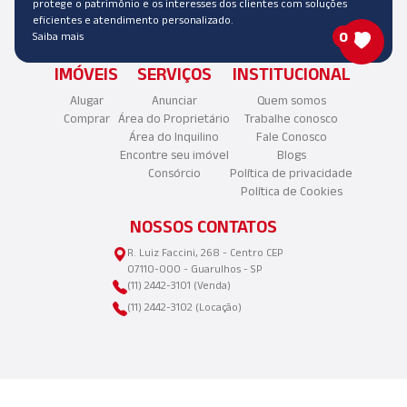
protege o patrimônio e os interesses dos clientes com soluções
eficientes e atendimento personalizado.
0
Saiba mais
IMÓVEIS
SERVIÇOS
INSTITUCIONAL
Alugar
Anunciar
Quem somos
Comprar
Área do Proprietário
Trabalhe conosco
Área do Inquilino
Fale Conosco
Encontre seu imóvel
Blogs
Consórcio
Política de privacidade
Política de Cookies
NOSSOS CONTATOS
R. Luiz Faccini, 268 - Centro CEP
07110-000 - Guarulhos - SP
(11) 2442-3101 (Venda)
(11) 2442-3102 (Locação)