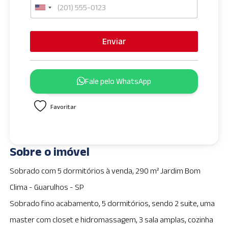
U
n
i
Enviar
t
e
d
Fale pelo WhatsApp
S
t
Favoritar
a
t
e
s
Sobre o imóvel
+
1
Sobrado com 5 dormitórios à venda, 290 m² Jardim Bom
Clima - Guarulhos - SP
Sobrado fino acabamento, 5 dormitórios, sendo 2 suite, uma
master com closet e hidromassagem, 3 sala amplas, cozinha