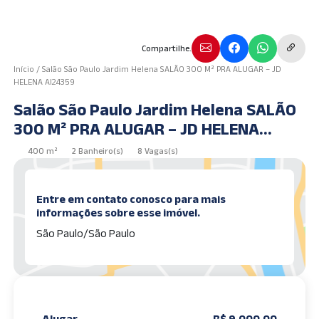
Compartilhe.
Início
/
Salão São Paulo Jardim Helena SALÃO 300 M² PRA ALUGAR – JD
HELENA AI24359
Salão São Paulo Jardim Helena SALÃO
300 M² PRA ALUGAR – JD HELENA
AI24359
400 m²
2 Banheiro(s)
8 Vagas(s)
Entre em contato conosco para mais
informações sobre esse imóvel.
São Paulo/São Paulo
Alugar
R$ 9.000,00