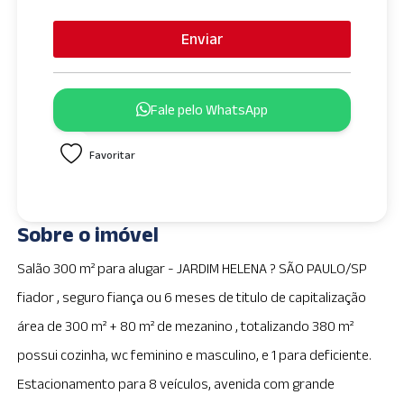
n
i
Enviar
t
e
d
Fale pelo WhatsApp
S
t
Favoritar
a
t
e
s
Sobre o imóvel
+
1
Salão 300 m² para alugar - JARDIM HELENA ? SÃO PAULO/SP
fiador , seguro fiança ou 6 meses de titulo de capitalização
área de 300 m² + 80 m² de mezanino , totalizando 380 m²
possui cozinha, wc feminino e masculino, e 1 para deficiente.
Estacionamento para 8 veículos, avenida com grande