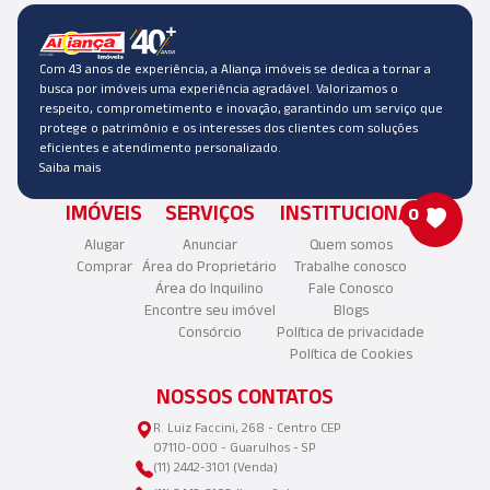
Com 43 anos de experiência, a Aliança imóveis se dedica a tornar a
busca por imóveis uma experiência agradável. Valorizamos o
respeito, comprometimento e inovação, garantindo um serviço que
protege o patrimônio e os interesses dos clientes com soluções
eficientes e atendimento personalizado.
Saiba mais
IMÓVEIS
SERVIÇOS
INSTITUCIONAL
0
Alugar
Anunciar
Quem somos
Comprar
Área do Proprietário
Trabalhe conosco
Área do Inquilino
Fale Conosco
Encontre seu imóvel
Blogs
Consórcio
Política de privacidade
Política de Cookies
NOSSOS CONTATOS
R. Luiz Faccini, 268 - Centro CEP
07110-000 - Guarulhos - SP
(11) 2442-3101 (Venda)