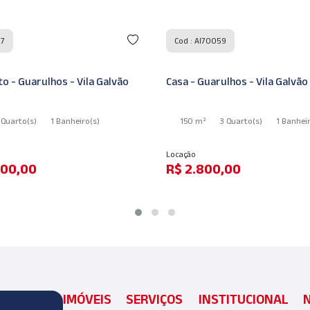
Cod : AI70044
59
Apartamento - Guarulhos - Vi
ulhos - Vila Galvão
55 m²
2 Quarto
(s)
1 Suíte
(s)
3 Quarto
(s)
1 Banheiro
(s)
1 Banheiro
(s)
Locação
,00
R$ 2.500,00
IMÓVEIS
SERVIÇOS
INSTITUCIONAL