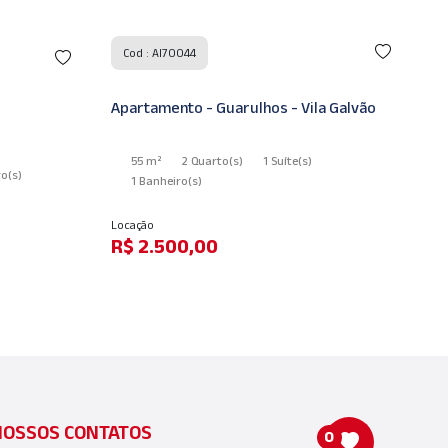
Cod : AI51098
la Galvão
Casa - Guarulhos - Vila Galvão
Co
200 m²
3 Quarto
(s)
1 Suíte
(s)
2 Banheiro
(s)
Lo
Locação
R
R$ 3.800,00
NOSSOS CONTATOS
0