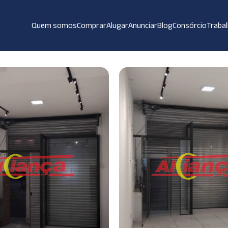
Quem somos
Comprar
Alugar
Anunciar
Blog
Consórcio
Traba