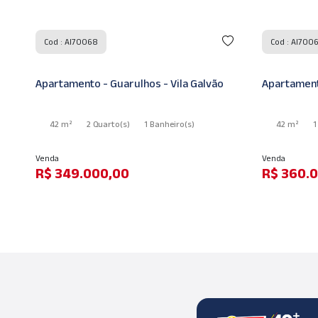
Cod : AI70067
Cod : AI700
Apartamento - Guarulhos - Vila Galvão
Casa - Guar
42 m²
1 Quarto
(s)
1 Banheiro
(s)
150 m²
Venda
Locação
R$ 360.000,00
R$ 2.800