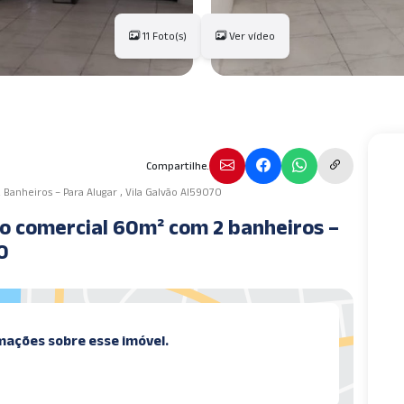
11 Foto(s)
Ver vídeo
Compartilhe.
Banheiros – Para Alugar , Vila Galvão AI59070
ão comercial 60m² com 2 banheiros –
9070
mações sobre esse imóvel.