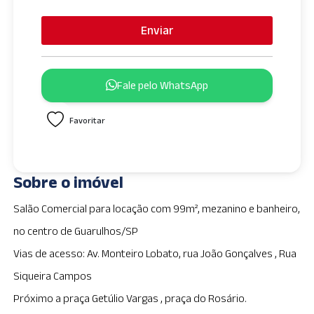
n
i
Enviar
t
e
d
Fale pelo WhatsApp
S
t
Favoritar
a
t
e
s
Sobre o imóvel
+
1
Salão Comercial para locação com 99m², mezanino e banheiro,
no centro de Guarulhos/SP
Vias de acesso: Av. Monteiro Lobato, rua João Gonçalves , Rua
Siqueira Campos
Próximo a praça Getúlio Vargas , praça do Rosário.