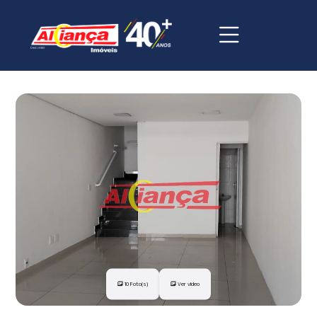
10 Foto(s)
Ver vídeo