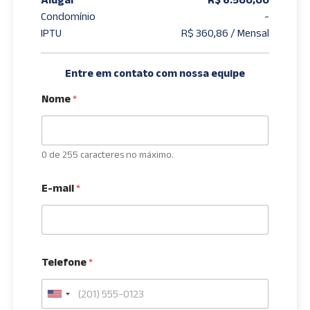
Condomínio
-
IPTU
R$ 360,86 / Mensal
Entre em contato com nossa equipe
Nome
*
0 de 255 caracteres no máximo.
E-mail
*
Telefone
*
U