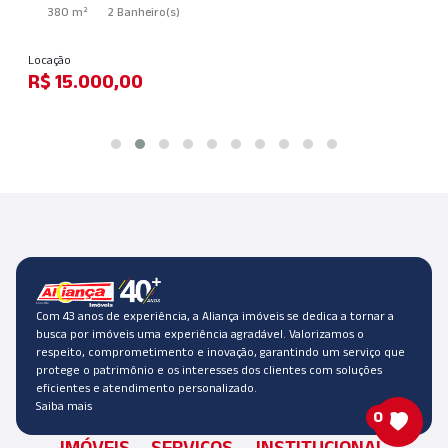
850 m²
Locação
R$ 28.000,00
Com 43 anos de experiência, a Aliança imóveis se dedica a tornar a
busca por imóveis uma experiência agradável. Valorizamos o
respeito, comprometimento e inovação, garantindo um serviço que
protege o patrimônio e os interesses dos clientes com soluções
eficientes e atendimento personalizado.
Saiba mais
0
IMÓVEIS
SERVIÇOS
INSTITUCIONAL