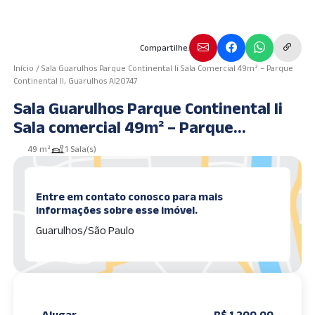
Compartilhe.
Início
/
Sala Guarulhos Parque Continental Ii Sala Comercial 49m² – Parque
Continental II, Guarulhos AI20747
Sala Guarulhos Parque Continental Ii
Sala comercial 49m² – Parque
Continental II, Guarulhos AI20747
49 m²
1 Sala(s)
Entre em contato conosco para mais
informações sobre esse imóvel.
Guarulhos/São Paulo
Alugar
R$ 1.200,00