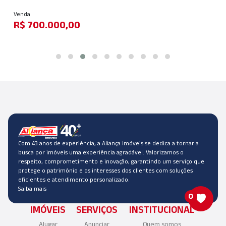
Venda
R$ 700.000,00
Com 43 anos de experiência, a Aliança imóveis se dedica a tornar a
busca por imóveis uma experiência agradável. Valorizamos o
respeito, comprometimento e inovação, garantindo um serviço que
protege o patrimônio e os interesses dos clientes com soluções
eficientes e atendimento personalizado.
Saiba mais
0
IMÓVEIS
SERVIÇOS
INSTITUCIONAL
Alugar
Anunciar
Quem somos