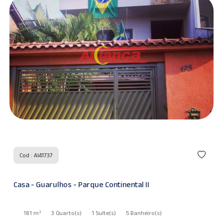
Cod : AI41737
Casa - Guarulhos - Parque Continental II
181 m²
3 Quarto
(s)
1 Suíte
(s)
5 Banheiro
(s)