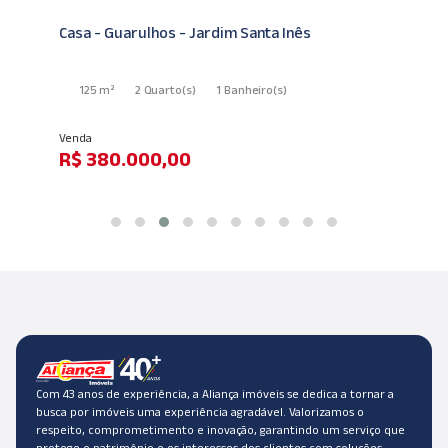
Casa - Guarulhos - Jardim Santa Inês
125 m²
2 Quarto
(s)
1 Banheiro
(s)
Venda
R$ 380.000,00
Com 43 anos de experiência, a Aliança imóveis se dedica a tornar a
busca por imóveis uma experiência agradável. Valorizamos o
respeito, comprometimento e inovação, garantindo um serviço que
protege o patrimônio e os interesses dos clientes com soluções