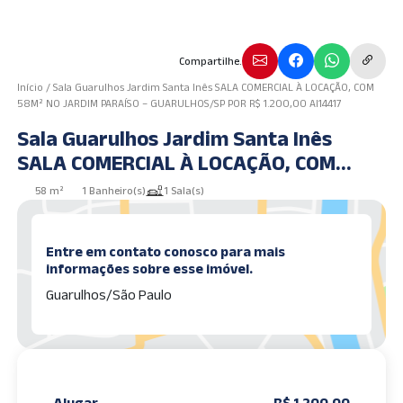
Compartilhe.
Início
/
Sala Guarulhos Jardim Santa Inês SALA COMERCIAL À LOCAÇÃO, COM
58M² NO JARDIM PARAÍSO – GUARULHOS/SP POR R$ 1.200,00 AI14417
Sala Guarulhos Jardim Santa Inês
SALA COMERCIAL À LOCAÇÃO, COM
58M² NO JARDIM PARAÍSO –
58 m²
1 Banheiro(s)
1 Sala(s)
GUARULHOS/SP POR R$ 1.200,00
AI14417
Entre em contato conosco para mais
informações sobre esse imóvel.
Guarulhos/São Paulo
Alugar
R$ 1.200,00