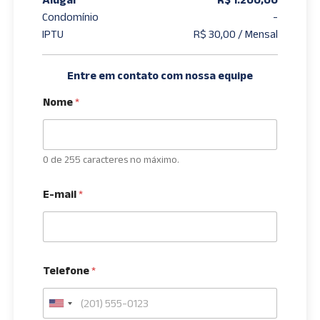
Condomínio
-
IPTU
R$ 30,00 / Mensal
Entre em contato com nossa equipe
Nome
*
0 de 255 caracteres no máximo.
E-mail
*
Telefone
*
U