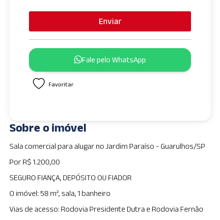
n
i
Enviar
t
e
d
Fale pelo WhatsApp
S
t
Favoritar
a
t
e
s
Sobre o imóvel
+
1
Sala comercial para alugar no Jardim Paraíso - Guarulhos/SP
Por R$ 1.200,00
SEGURO FIANÇA, DEPÓSITO OU FIADOR
O imóvel: 58 m², sala, 1 banheiro
Vias de acesso: Rodovia Presidente Dutra e Rodovia Fernão