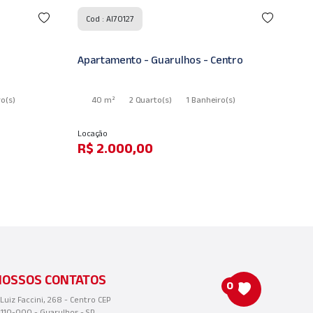
Cod : AI70150
C
ntro
Apartamento - Guarulhos - Centro
Ap
o
(s)
37 m²
1 Quarto
(s)
1 Banheiro
(s)
Venda
Ve
R$ 420.000,00
R
NOSSOS CONTATOS
0
 Luiz Faccini, 268 - Centro CEP
110-000 - Guarulhos - SP