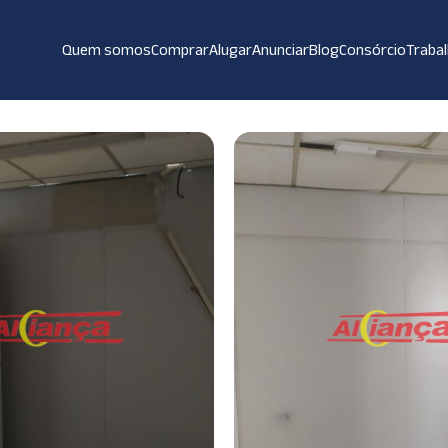
Quem somos
Comprar
Alugar
Anunciar
Blog
Consórcio
Traba