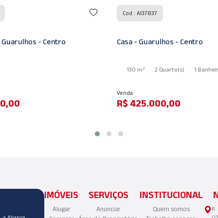
7
Cod : AI70127
ulhos - Centro
Apartamento - Guarulhos - Ce
2 Quarto
(s)
1 Banheiro
(s)
40 m²
2 Quarto
(s)
1 Banheir
Locação
000,00
R$ 2.000,00
IMÓVEIS
SERVIÇOS
INSTITUCIONAL
Alugar
Anunciar
Quem somos
R.
 a Aliança
07