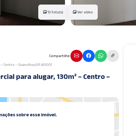
13 Foto(s)
Ver vídeo
Compartilhe.
 – Centro – Guarulhos/SP AI3001
para alugar, 130m² – Centro –
mações sobre esse imóvel.