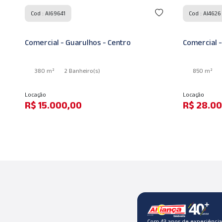
Cod : AI4626
Cod : AI3783
Comercial - Guarulhos - Centro
Casa - Guar
850 m²
130 m²
Locação
Venda
R$ 28.000,00
R$ 425.
Com 43 anos de experiência,