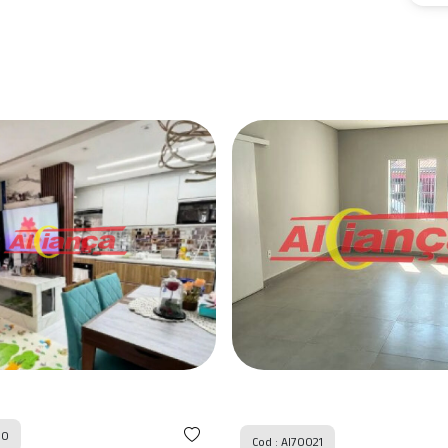
Cod : AI69780
1