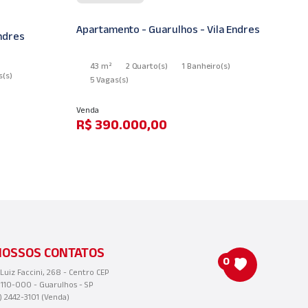
la Endres
Apartamento - Guarulhos - Vila Endres
Co
o
(s)
55 m²
2 Quarto
(s)
1 Suíte
(s)
2 Banheiro
(s)
5 Vagas
(s)
Lo
Venda
R
R$ 400.000,00
NOSSOS CONTATOS
0
 Luiz Faccini, 268 - Centro CEP
110-000 - Guarulhos - SP
1) 2442-3101 (Venda)