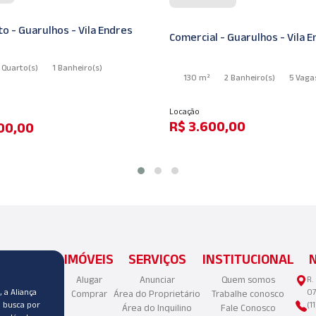
Apartamento - Guarulhos - Vi
 Guarulhos - Vila Endres
43 m²
2 Quarto
(s)
1 Banheir
2 Banheiro
(s)
5 Vagas
(s)
5 Vagas
(s)
Venda
,00
R$ 390.000,00
IMÓVEIS
SERVIÇOS
INSTITUCIONAL
Alugar
Anunciar
Quem somos
R.
 a Aliança
07
Comprar
Área do Proprietário
Trabalhe conosco
a busca por
(1
Área do Inquilino
Fale Conosco