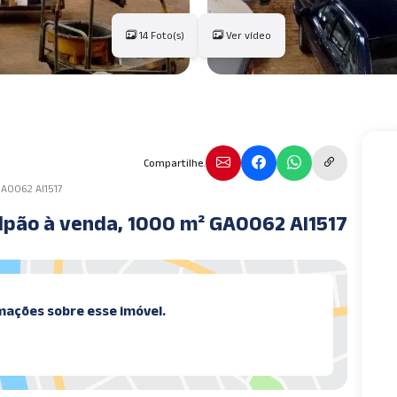
14 Foto(s)
Ver vídeo
Compartilhe.
GA0062 AI1517
alpão à venda, 1000 m² GA0062 AI1517
mações sobre esse imóvel.