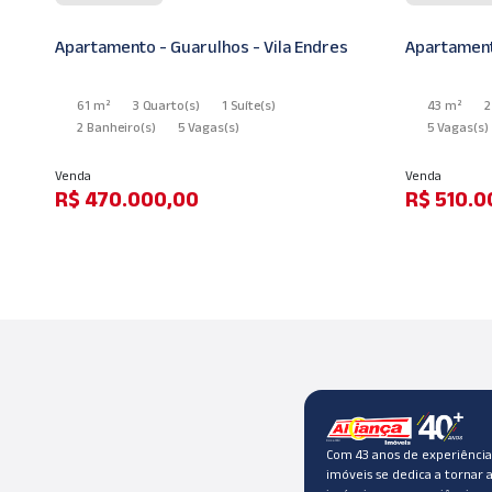
Apartamento - Guarulhos - Vila Endres
Comercial -
43 m²
2 Quarto
(s)
1 Banheiro
(s)
130 m²
5 Vagas
(s)
Locação
Venda
R$ 3.600
R$ 510.000,00
Com 43 anos de experiência,
imóveis se dedica a tornar 