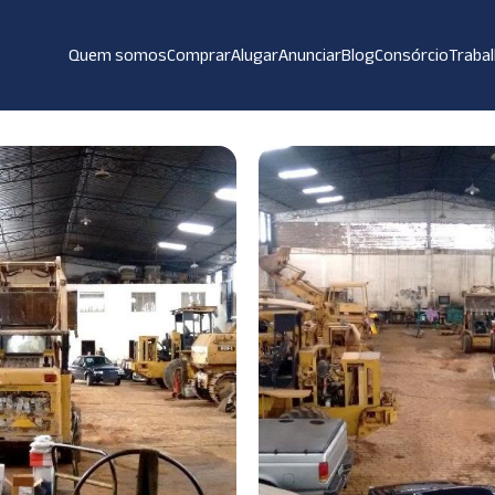
Quem somos
Comprar
Alugar
Anunciar
Blog
Consórcio
Traba