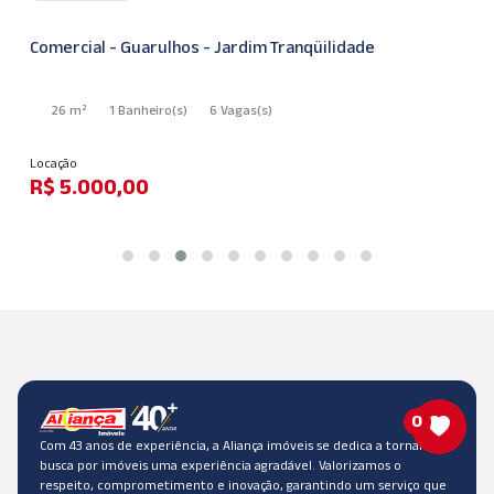
Comercial - Guarulhos - Jardim Tranqüilidade
26 m²
1 Banheiro
(s)
6 Vagas
(s)
Locação
R$ 5.000,00
0
Com 43 anos de experiência, a Aliança imóveis se dedica a tornar a
busca por imóveis uma experiência agradável. Valorizamos o
respeito, comprometimento e inovação, garantindo um serviço que