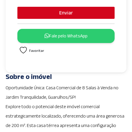
n
i
Enviar
t
e
d
Fale pelo WhatsApp
S
t
Favoritar
a
t
e
s
Sobre o imóvel
+
1
Oportunidade Única: Casa Comercial de 8 Salas à Venda no
Jardim Tranquilidade, Guarulhos/SP!
Explore todo o potencial deste imóvel comercial
estrategicamente localizado, oferecendo uma área generosa
de 200 m². Esta casa térrea apresenta uma configuração