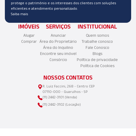
protege o patrimônio e os interesses dos clientes com soluções
eficientes e atendimento personalizado.
Saiba mais
IMÓVEIS
SERVIÇOS
INSTITUCIONAL
Alugar
Anunciar
Quem somos
Comprar
Área do Proprietário
Trabalhe conosco
Área do Inquilino
Fale Conosco
Encontre seu imóvel
Blogs
Consórcio
Política de privacidade
Política de Cookies
NOSSOS CONTATOS
R. Luiz Faccini, 268 - Centro CEP
07110-000 - Guarulhos - SP
(11) 2442-3101 (Venda)
(11) 2442-3102 (Locação)