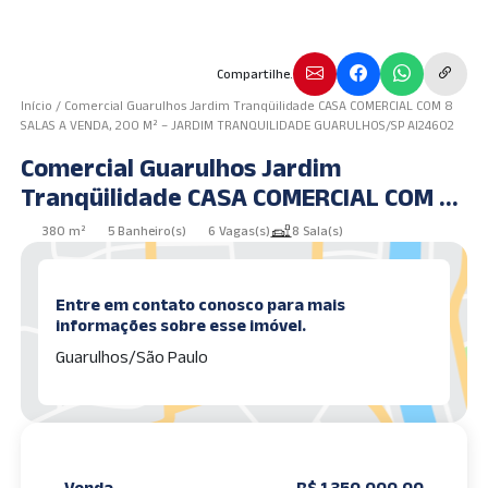
Compartilhe.
Início
/
Comercial Guarulhos Jardim Tranqüilidade CASA COMERCIAL COM 8
SALAS A VENDA, 200 M² – JARDIM TRANQUILIDADE GUARULHOS/SP AI24602
Comercial Guarulhos Jardim
Tranqüilidade CASA COMERCIAL COM 8
SALAS A VENDA, 200 m² – JARDIM
380 m²
5 Banheiro(s)
6 Vagas(s)
8 Sala(s)
TRANQUILIDADE GUARULHOS/SP
AI24602
Entre em contato conosco para mais
informações sobre esse imóvel.
Guarulhos/São Paulo
Venda
R$ 1.350.000,00