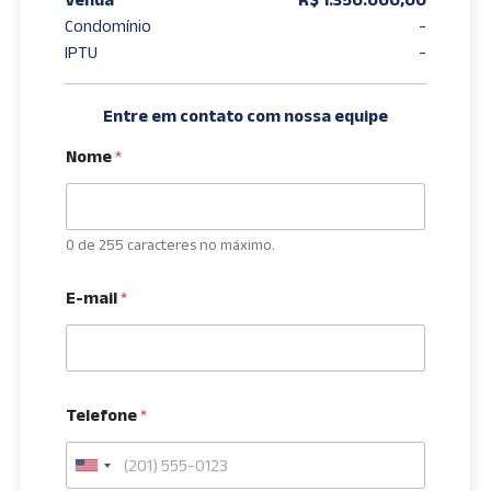
Condomínio
-
IPTU
-
Entre em contato com nossa equipe
Nome
*
0 de 255 caracteres no máximo.
E-mail
*
Telefone
*
U