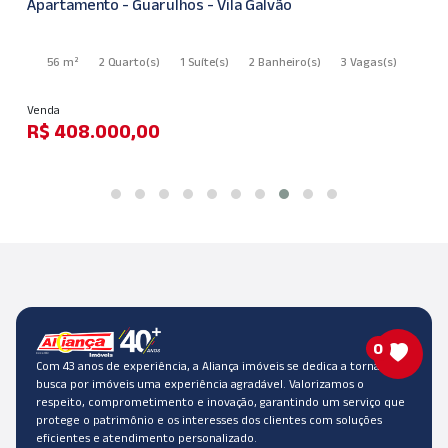
Apartamento - Guarulhos - Vila Galvão
56 m²
2 Quarto
(s)
1 Suíte
(s)
2 Banheiro
(s)
3 Vagas
(s)
Venda
R$ 408.000,00
0
Com 43 anos de experiência, a Aliança imóveis se dedica a tornar a
busca por imóveis uma experiência agradável. Valorizamos o
respeito, comprometimento e inovação, garantindo um serviço que
protege o patrimônio e os interesses dos clientes com soluções
eficientes e atendimento personalizado.