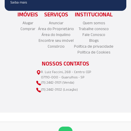
Saiba mais
IMÓVEIS
SERVIÇOS
INSTITUCIONAL
Alugar
Anunciar
Quem somos
Comprar
Área do Proprietário
Trabalhe conosco
Área do Inquilino
Fale Conosco
Encontre seu imóvel
Blogs
Consórcio
Política de privacidade
Política de Cookies
NOSSOS CONTATOS
R. Luiz Faccini, 268 - Centro CEP
07110-000 - Guarulhos - SP
(11) 2442-3101 (Venda)
(11) 2442-3102 (Locação)
©2025 Copyright - Aliança Imóveis LTDA | CNPJ: