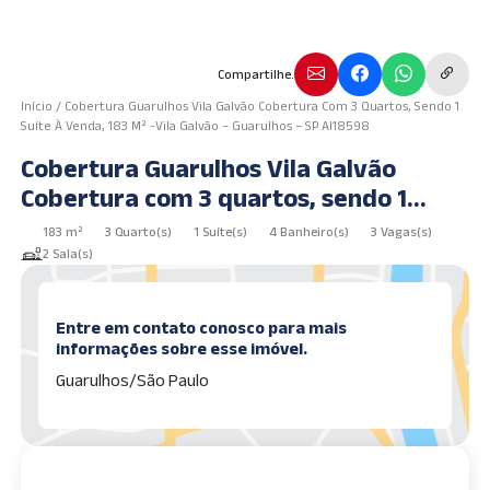
Compartilhe.
Início
/
Cobertura Guarulhos Vila Galvão Cobertura Com 3 Quartos, Sendo 1
Suíte À Venda, 183 M² -Vila Galvão – Guarulhos – SP AI18598
Cobertura Guarulhos Vila Galvão
Cobertura com 3 quartos, sendo 1
suíte à venda, 183 m² -Vila Galvão –
183 m²
3 Quarto(s)
1 Suíte(s)
4 Banheiro(s)
3 Vagas(s)
Guarulhos – SP AI18598
2 Sala(s)
Entre em contato conosco para mais
informações sobre esse imóvel.
Guarulhos/São Paulo