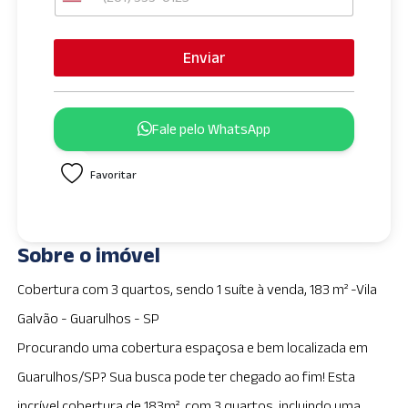
U
n
i
Enviar
t
e
d
Fale pelo WhatsApp
S
t
Favoritar
a
t
e
s
Sobre o imóvel
+
1
Cobertura com 3 quartos, sendo 1 suíte à venda, 183 m² -Vila
Galvão - Guarulhos - SP
Procurando uma cobertura espaçosa e bem localizada em
Guarulhos/SP? Sua busca pode ter chegado ao fim! Esta
incrível cobertura de 183m², com 3 quartos, incluindo uma