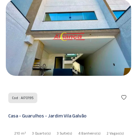
Cod : AI70195
Casa - Guarulhos - Jardim Vila Galvão
210 m²
3 Quarto
(s)
3 Suíte
(s)
4 Banheiro
(s)
2 Vagas
(s)