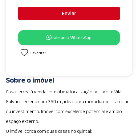
n
i
Enviar
t
e
d
Fale pelo WhatsApp
S
t
Favoritar
a
t
e
s
Sobre o imóvel
+
1
Casa térrea à venda com ótima localização no Jardim Vila
Galvão, terreno com 360 m², ideal para moradia multifamiliar
ou investimento. Imóvel com excelente potencial e amplo
espaço externo.
O imóvel conta com duas casas no quintal: