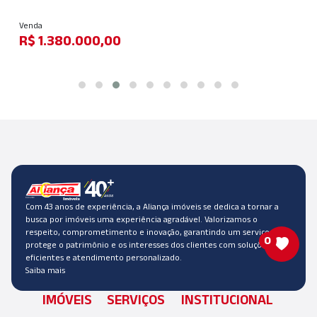
Venda
R$ 1.380.000,00
Com 43 anos de experiência, a Aliança imóveis se dedica a tornar a
busca por imóveis uma experiência agradável. Valorizamos o
respeito, comprometimento e inovação, garantindo um serviço que
0
protege o patrimônio e os interesses dos clientes com soluções
eficientes e atendimento personalizado.
Saiba mais
IMÓVEIS
SERVIÇOS
INSTITUCIONAL