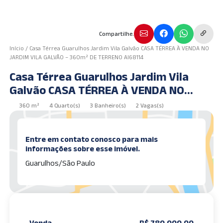
Compartilhe.
Início
/
Casa Térrea Guarulhos Jardim Vila Galvão CASA TÉRREA À VENDA NO
JARDIM VILA GALVÃO – 360m² DE TERRENO AI68114
Casa Térrea Guarulhos Jardim Vila
Galvão CASA TÉRREA À VENDA NO
JARDIM VILA GALVÃO – 360m² DE
360 m²
4 Quarto(s)
3 Banheiro(s)
2 Vagas(s)
TERRENO AI68114
Entre em contato conosco para mais
informações sobre esse imóvel.
Guarulhos/São Paulo
Venda
R$ 780.000,00