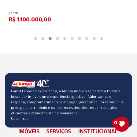
Venda
R$ 1.100.000,00
Com 43 anos de experiência, a Aliança imóveis se dedica a tornar a
busca por imóveis uma experiência agradável. Valorizamos o
respeito, comprometimento e inovação, garantindo um serviço que
protege o patrimônio e os interesses dos clientes com soluções
eficientes e atendimento personalizado.
Saiba mais
0
IMÓVEIS
SERVIÇOS
INSTITUCIONAL