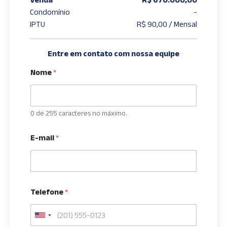
Condomínio
-
IPTU
R$ 90,00 / Mensal
Entre em contato com nossa equipe
Nome
*
0 de 255 caracteres no máximo.
E-mail
*
Telefone
*
U