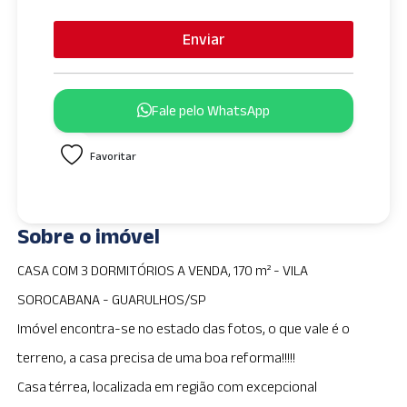
n
i
Enviar
t
e
d
Fale pelo WhatsApp
S
t
Favoritar
a
t
e
s
Sobre o imóvel
+
1
CASA COM 3 DORMITÓRIOS A VENDA, 170 m² - VILA
SOROCABANA - GUARULHOS/SP
Imóvel encontra-se no estado das fotos, o que vale é o
terreno, a casa precisa de uma boa reforma!!!!!
Casa térrea, localizada em região com excepcional