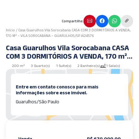
Compartilhe.
Início
/
Casa Guarulhos Vila Sorocabana CASA COM 3 DORMITÓRIOS A VENDA,
170 M² – VILA SOROCABANA – GUARULHOS/SP AI24576
Casa Guarulhos Vila Sorocabana CASA
COM 3 DORMITÓRIOS A VENDA, 170 m² –
VILA SOROCABANA – GUARULHOS/SP
200 m²
3 Quarto(s)
1 Suíte(s)
2 Banheiro(s)
1 Sala(s)
AI24576
Entre em contato conosco para mais
informações sobre esse imóvel.
Guarulhos/São Paulo
Venda
R$ 670.000,00