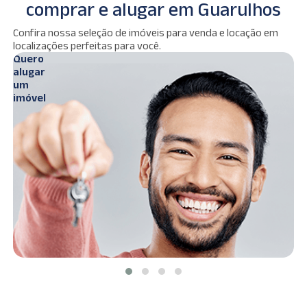
comprar e alugar em Guarulhos
Ver
Confira nossa seleção de imóveis para venda e locação em
s
imóveis
localizações perfeitas para você.
Quero
Q
alugar
c
um
imóvel
i