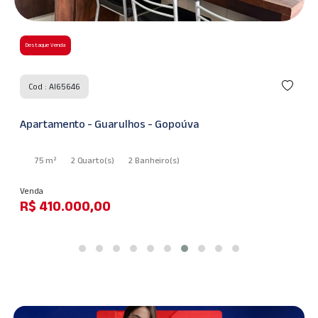
Destaque Venda
Cod : AI60248
Casa - Guarulhos - Jardim Adriana
125 m²
3 Quarto
(s)
1 Suíte
(s)
2 Banheiro
(s)
Venda
R$ 550.000,00