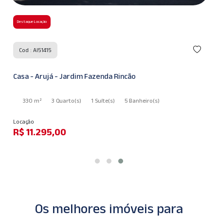
Destaque Locação
Cod : AI51415
Casa - Arujá - Jardim Fazenda Rincão
330 m²
3 Quarto
(s)
1 Suíte
(s)
5 Banheiro
(s)
Locação
R$ 11.295,00
Os melhores imóveis para