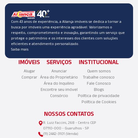
Com 43 anos de experiência, a Aliança imóveis se dedica a tornar a
busca por imóveis uma experiência agradável. Valorizamos o
respeito, comprometimento e inovação, garantindo um serviço que
protege o patrimônio e os interesses dos clientes com soluções
eficientes e atendimento personalizado.
Saiba mais
IMÓVEIS
SERVIÇOS
INSTITUCIONAL
Alugar
Anunciar
Quem somos
Comprar
Área do Proprietário
Trabalhe conosco
Área do Inquilino
Fale Conosco
Encontre seu imóvel
Blogs
Consórcio
Política de privacidade
Política de Cookies
NOSSOS CONTATOS
R. Luiz Faccini, 268 - Centro CEP
07110-000 - Guarulhos - SP
(11) 2442-3101 (Venda)