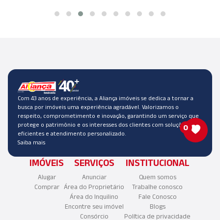
Com 43 anos de experiência, a Aliança imóveis se dedica a tornar a
busca por imóveis uma experiência agradável. Valorizamos o
respeito, comprometimento e inovação, garantindo um serviço que
protege o patrimônio e os interesses dos clientes com soluções
0
eficientes e atendimento personalizado.
Saiba mais
IMÓVEIS
SERVIÇOS
INSTITUCIONAL
Alugar
Anunciar
Quem somos
Comprar
Área do Proprietário
Trabalhe conosco
Área do Inquilino
Fale Conosco
Encontre seu imóvel
Blogs
Consórcio
Política de privacidade