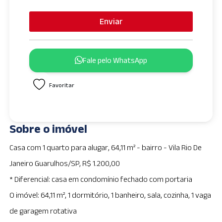
n
i
Enviar
t
e
d
Fale pelo WhatsApp
S
t
Favoritar
a
t
e
s
Sobre o imóvel
+
1
Casa com 1 quarto para alugar, 64,11 m² - bairro - Vila Rio De
Janeiro Guarulhos/SP, R$ 1.200,00
* Diferencial: casa em condomínio fechado com portaria
O imóvel: 64,11 m², 1 dormitório, 1 banheiro, sala, cozinha, 1 vaga
de garagem rotativa