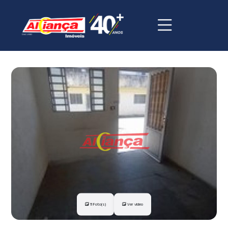
11 Foto(s)
Ver vídeo