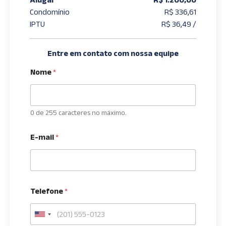
Condomínio
R$ 336,61
IPTU
R$ 36,49 /
Entre em contato com nossa equipe
Nome
*
0 de 255 caracteres no máximo.
E-mail
*
Telefone
*
U