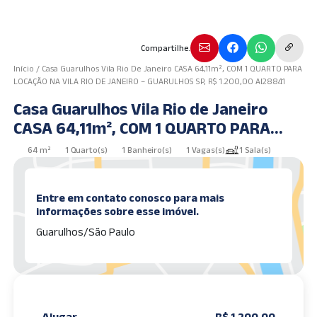
Compartilhe.
Início
/
Casa Guarulhos Vila Rio De Janeiro CASA 64,11m², COM 1 QUARTO PARA
LOCAÇÃO NA VILA RIO DE JANEIRO – GUARULHOS SP, R$ 1.200,00 AI28841
Casa Guarulhos Vila Rio de Janeiro
CASA 64,11m², COM 1 QUARTO PARA
LOCAÇÃO NA VILA RIO DE JANEIRO –
64 m²
1 Quarto(s)
1 Banheiro(s)
1 Vagas(s)
1 Sala(s)
GUARULHOS SP, R$ 1.200,00 AI28841
Entre em contato conosco para mais
informações sobre esse imóvel.
Guarulhos/São Paulo
Alugar
R$ 1.200,00